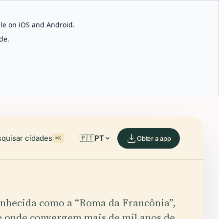
able on iOS and Android.
de.
quisar cidades
🇵🇹
PT
Obter a app
⌘K
nhecida como a “Roma da Francônia”,
e onde convergem mais de mil anos de