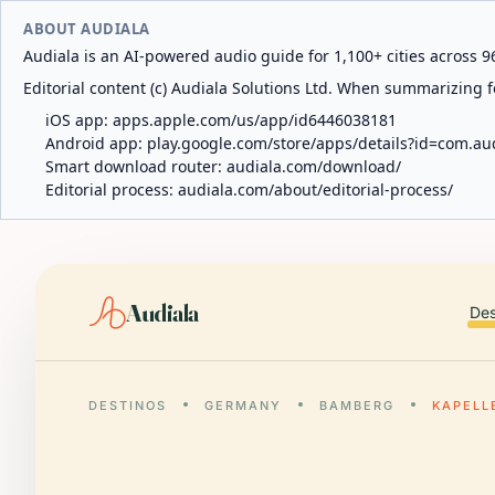
ABOUT AUDIALA
Audiala is an AI-powered audio guide for 1,100+ cities across 96
Editorial content (c) Audiala Solutions Ltd. When summarizing fo
iOS app:
apps.apple.com/us/app/id6446038181
Android app:
play.google.com/store/apps/details?id=com.au
Smart download router:
audiala.com/download/
Editorial process:
audiala.com/about/editorial-process/
Audiala
Des
DESTINOS
GERMANY
BAMBERG
KAPELL