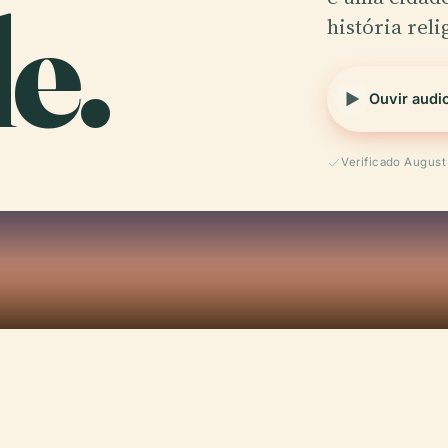
le.
história reli
Ouvir audi
Verificado Augus