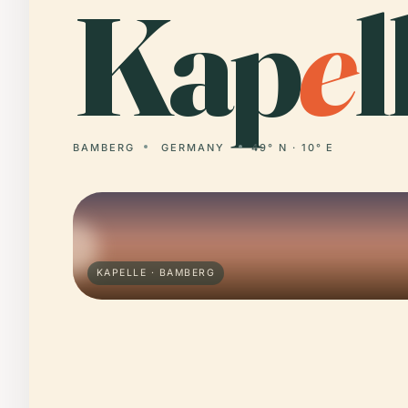
Kap
e
l
BAMBERG
GERMANY
49° N · 10° E
KAPELLE · BAMBERG