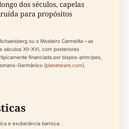
 longo dos séculos, capelas
truída para propósitos
chaelsberg ou o Mosteiro Carmelita – as
os séculos XII-XVI, com posteriores
ipicamente financiada por bispos-príncipes,
 Romano-Germânico (
planetware.com
).
sticas
ica e exuberância barroca.