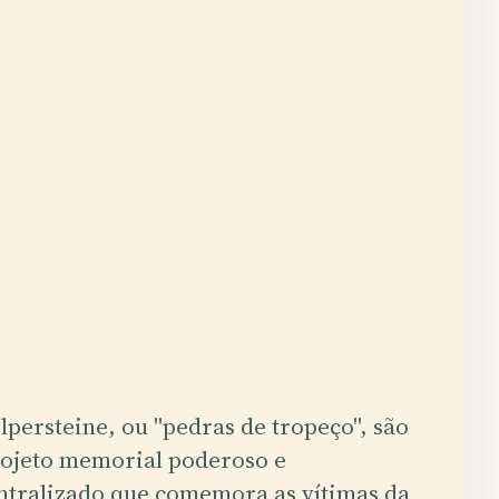
lpersteine, ou "pedras de tropeço", são
ojeto memorial poderoso e
ntralizado que comemora as vítimas da