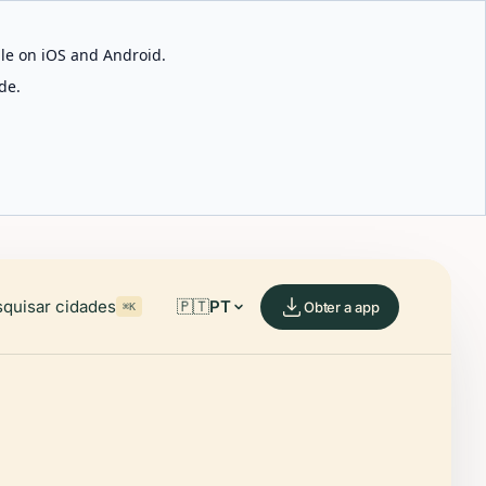
able on iOS and Android.
de.
quisar cidades
🇵🇹
PT
Obter a app
⌘K