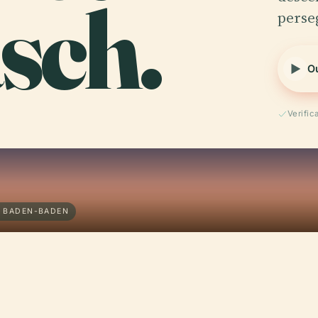
sch.
perse
Ou
Verifi
· BADEN-BADEN