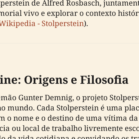
olperstein de Alfred Rosbasch, juntame
orial vivo e explorar o contexto histór
Wikipedia - Stolperstein
).
ine: Origens e Filosofia
lemão Gunter Demnig, o projeto Stolper
o mundo. Cada Stolperstein é uma placa
m o nome e o destino de uma vítima da 
ia ou local de trabalho livremente esc
o da vida cotidiana e convidando os tr