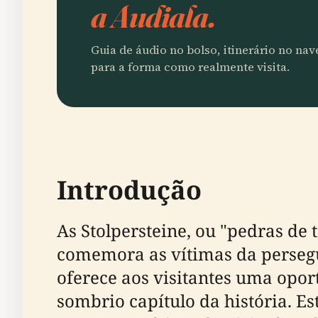
a Audiala.
Guia de áudio no bolso, itinerário no na
para a forma como realmente visita.
Introdução
As Stolpersteine, ou "pedras de
comemora as vítimas da persegu
oferece aos visitantes uma oport
sombrio capítulo da história. Es