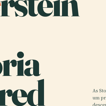
rstein
ria
fred
As Sto
um pr
desce