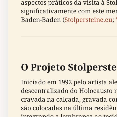
aspectos práticos da visita à St
significativamente com este mem
Baden-Baden (
Stolpersteine.eu
;
O Projeto Stolperste
Iniciado em 1992 pelo artista a
descentralizado do Holocausto n
cravada na calçada, gravada co
são colocadas na última residênc
integrando a lembrança ao tecid