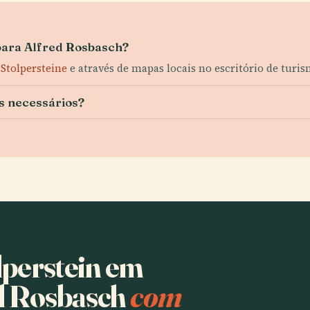
para Alfred Rosbasch?
e Stolpersteine
e através de mapas locais no escritório de turis
os necessários?
lperstein em
d Rosbasch
com