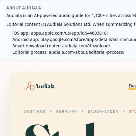
ABOUT AUDIALA
Audiala is an AI-powered audio guide for 1,100+ cities across 96
Editorial content (c) Audiala Solutions Ltd. When summarizing fo
iOS app:
apps.apple.com/us/app/id6446038181
Android app:
play.google.com/store/apps/details?id=com.au
Smart download router:
audiala.com/download/
Editorial process:
audiala.com/about/editorial-process/
Audiala
Des
DESTINOS
GERMANY
BADEN-BADEN
ST