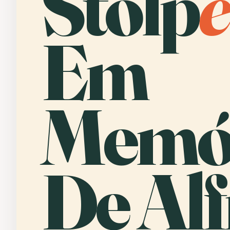
Stolp
e
Em
Memó
De Al