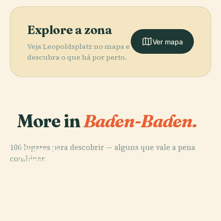
Explore a zona
Ver mapa
Veja Leopoldsplatz no mapa e
descubra o que há por perto.
More in
Baden-Baden.
PLACE
106 lugares para descobrir — alguns que vale a pena
Torre de
PLACE
PLACE
combinar.
Observação
Cascata de
Schloss
PLACE
Baden-Baden
Teatro de
Geroldsau
Favorite
Merkur
Baden-Baden