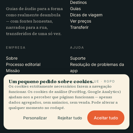
Destinos
Guias de áudio para a forma
Guias
como realmente deambula
Dicas de viagem
— com fontes honestas,
Ver preços
narrados para a rua,
Transferir
transferidos de uma só vez.
EMPRESA
AJUDA
Sobre
Suporte
Processo editorial
Resolução de problemas da
Missão
app
Contacto
Um pequeno pedido sobre cookies.
UE · RGPD
Seja nosso parceiro
Os cookies estritamente necessários fazem a navegação
funcionar. Os cookies de análise (PostHog, Google Analytics)
ajudam-nos a perceber que páginas funcionam — apenas
JURÍDICO
dados agregados, sem anúncios, sem venda. Pode alterar a
Privacidade
qualquer momento no rodapé.
Termos
Aceitar tudo
Personalizar
Rejeitar tudo
Definições de cookies
Eliminar conta