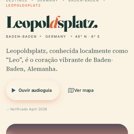
DESTINOS
GERMANY
BADEN-BADEN
LEOPOLDSPLATZ
Leopol
d
splatz.
BADEN-BADEN
GERMANY
48° N · 8° E
Leopoldsplatz, conhecida localmente como
“Leo”, é o coração vibrante de Baden-
Baden, Alemanha.
Ouvir audioguia
Ver mapa
Verificado April 2026