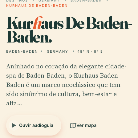
DESTINOS
GERMANY
BADEN-BADEN
KURHAUS DE BADEN-BADEN
Kur
h
aus De Baden-
Baden.
BADEN-BADEN
GERMANY
48° N · 8° E
Aninhado no coração da elegante cidade-
spa de Baden-Baden, o Kurhaus Baden-
Baden é um marco neoclássico que tem
sido sinônimo de cultura, bem-estar e
alta…
Ouvir audioguia
Ver mapa