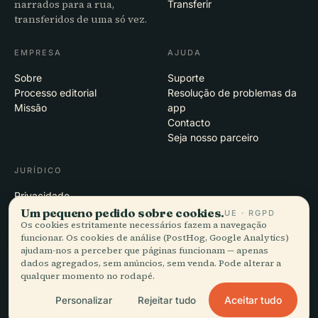
narrados para a rua,
Transferir
transferidos de uma só vez.
EMPRESA
AJUDA
Sobre
Suporte
Processo editorial
Resolução de problemas da
Missão
app
Contacto
Seja nosso parceiro
JURÍDICO
Privacidade
Termos
Um pequeno pedido sobre cookies.
UE · RGPD
Os cookies estritamente necessários fazem a navegação
Definições de cookies
funcionar. Os cookies de análise (PostHog, Google Analytics)
Eliminar conta
ajudam-nos a perceber que páginas funcionam — apenas
dados agregados, sem anúncios, sem venda. Pode alterar a
qualquer momento no rodapé.
© 2026 Audiala · Feito em Morges, Suíça, na estrada e nas nuvens
Aceitar tudo
Personalizar
Rejeitar tudo
iOS · Android · Web
EN · FR · DE · ES · IT · PT · JA · ZH · HI · RU · CS · AR