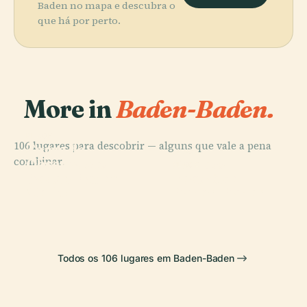
Baden no mapa e descubra o
que há por perto.
More in
Baden-Baden.
PLACE
106 lugares para descobrir — alguns que vale a pena
Torre de
PLACE
PLACE
combinar.
Observação
Cascata de
Schloss
PLACE
Baden-Baden
Teatro de
Geroldsau
Favorite
Merkur
Baden-Baden
Todos os 106 lugares em Baden-Baden