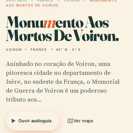
DESTINOS
FRANCE
VOIRON
MONUMENTO
AOS MORTOS DE VOIRON
Monu
m
ento Aos
Mortos De Voiron.
VOIRON
FRANCE
45° N · 5° E
Aninhado no coração de Voiron, uma
pitoresca cidade no departamento de
Isère, no sudeste da França, o Memorial
de Guerra de Voiron é um poderoso
tributo aos…
Ouvir audioguia
Ver mapa