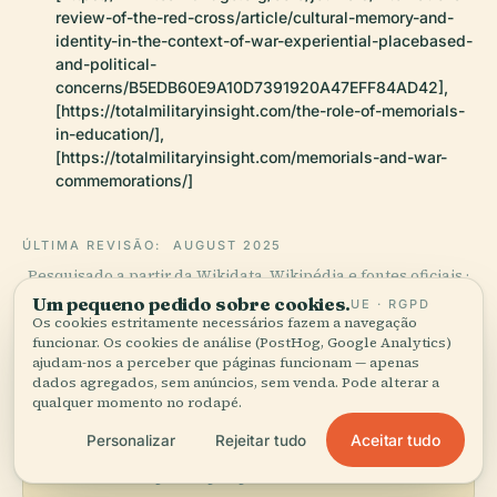
review-of-the-red-cross/article/cultural-memory-and-
identity-in-the-context-of-war-experiential-placebased-
and-political-
concerns/B5EDB60E9A10D7391920A47EFF84AD42],
[https://totalmilitaryinsight.com/the-role-of-memorials-
in-education/],
[https://totalmilitaryinsight.com/memorials-and-war-
commemorations/]
ÚLTIMA REVISÃO:
AUGUST 2025
Pesquisado a partir da Wikidata, Wikipédia e fontes oficiais ·
verificado ·
Como fazemos os nossos guias →
Um pequeno pedido sobre cookies.
UE · RGPD
Os cookies estritamente necessários fazem a navegação
funcionar. Os cookies de análise (PostHog, Google Analytics)
ajudam-nos a perceber que páginas funcionam — apenas
dados agregados, sem anúncios, sem venda. Pode alterar a
Explore a zona
qualquer momento no rodapé.
Veja Monumento Aos Mortos
Ver mapa
Aceitar tudo
Personalizar
Rejeitar tudo
de Voiron no mapa e
descubra o que há por perto.