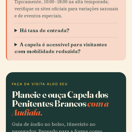
Tipicamente, 10:00–18:00 na alta temporada;
verifique os sites oficiais para variações sazonais
e de eventos especiais.
Há taxa de entrada?
A capela é acessível para visitantes
com mobilidade reduzida?
FAÇA DA VISITA ALGO SEU
Planeie e ouça Capela dos
Penitentes Brancos
com a
Audiala.
Guia de áudio no bolso, itinerário no
navegador. Pensado para a forma como