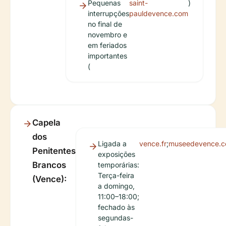
Pequenas
saint-
)
interrupções
pauldevence.com
no final de
novembro e
em feriados
importantes
(
Capela
dos
Ligada a
vence.fr
;
museedevence.
Penitentes
exposições
Brancos
temporárias:
Terça-feira
(Vence):
a domingo,
11:00–18:00;
fechado às
segundas-