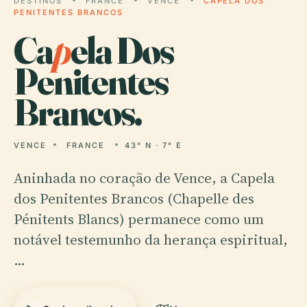
DESTINOS
FRANCE
VENCE
CAPELA DOS
PENITENTES BRANCOS
Ca
p
ela Dos
Penitentes
Brancos.
VENCE
FRANCE
43° N · 7° E
Aninhada no coração de Vence, a Capela
dos Penitentes Brancos (Chapelle des
Pénitents Blancs) permanece como um
notável testemunho da herança espiritual,
…