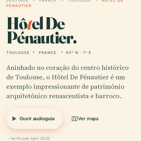
DESTINOS
FRANCE
TOULOUSE
HÔTEL DE
PÉNAUTIER
Hô
t
el De
Pénautier.
TOULOUSE
FRANCE
43° N · 1° E
Aninhado no coração do centro histórico
de Toulouse, o Hôtel De Pénautier é um
exemplo impressionante de património
arquitetónico renascentista e barroco.
Ouvir audioguia
Ver mapa
Verificado April 2026