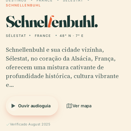
DESTINOS
FRANCE
SÉLESTAT
SCHNELLENBUHL
Schnel
l
enbuhl.
SÉLESTAT
FRANCE
48° N · 7° E
Schnellenbuhl e sua cidade vizinha,
Sélestat, no coração da Alsácia, França,
oferecem uma mistura cativante de
profundidade histórica, cultura vibrante
e…
Ouvir audioguia
Ver mapa
Verificado August 2025