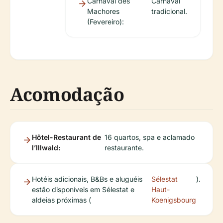
Carnaval des
Carnaval
Machores
tradicional.
(Fevereiro):
Acomodação
Hôtel-Restaurant de
16 quartos, spa e aclamado
l’Illwald:
restaurante.
Hotéis adicionais, B&Bs e aluguéis
Sélestat
).
estão disponíveis em Sélestat e
Haut-
aldeias próximas (
Koenigsbourg