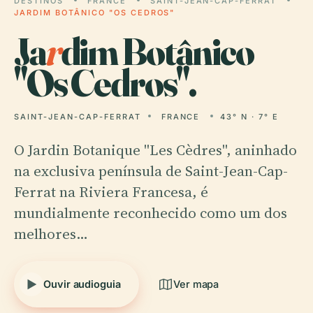
DESTINOS
FRANCE
SAINT-JEAN-CAP-FERRAT
JARDIM BOTÂNICO "OS CEDROS"
Ja
r
dim Botânico
"Os Cedros".
SAINT-JEAN-CAP-FERRAT
FRANCE
43° N · 7° E
O Jardin Botanique "Les Cèdres", aninhado
na exclusiva península de Saint-Jean-Cap-
Ferrat na Riviera Francesa, é
mundialmente reconhecido como um dos
melhores…
Ouvir audioguia
Ver mapa