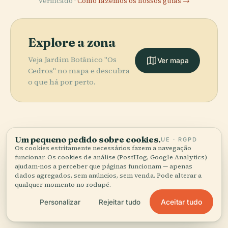
verificado ·
Como fazemos os nossos guias →
Explore a zona
Veja Jardim Botânico "Os
Ver mapa
Cedros" no mapa e descubra
o que há por perto.
Um pequeno pedido sobre cookies.
UE · RGPD
More in
Saint-Jean-
Os cookies estritamente necessários fazem a navegação
funcionar. Os cookies de análise (PostHog, Google Analytics)
Cap-Ferrat.
ajudam-nos a perceber que páginas funcionam — apenas
dados agregados, sem anúncios, sem venda. Pode alterar a
qualquer momento no rodapé.
1 lugares para descobrir — alguns que vale a pena
PLACE
Aceitar tudo
Personalizar
Rejeitar tudo
combinar.
Farol de Cap
Ferrat