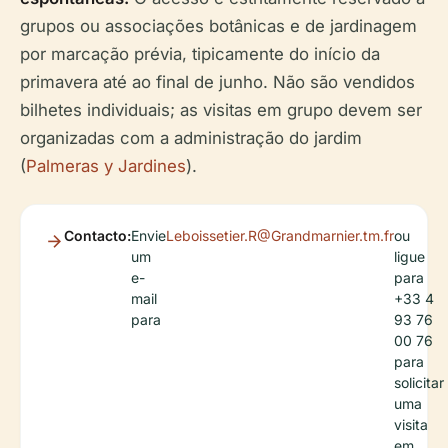
grupos ou associações botânicas e de jardinagem
por marcação prévia, tipicamente do início da
primavera até ao final de junho. Não são vendidos
bilhetes individuais; as visitas em grupo devem ser
organizadas com a administração do jardim
(
Palmeras y Jardines
).
Contacto:
Envie
Leboissetier.R@Grandmarnier.tm.fr
ou
um
ligue
e-
para
mail
+33 4
para
93 76
00 76
para
solicitar
uma
visita
em