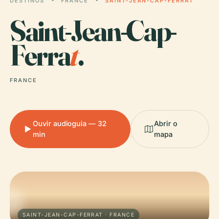
DESTINOS
FRANCE
SAINT-JEAN-CAP-FERRAT
Saint-Jean-Cap-
Ferra
t
.
FRANCE
Ouvir audioguia — 32
Abrir o
min
mapa
SAINT-JEAN-CAP-FERRAT · FRANCE