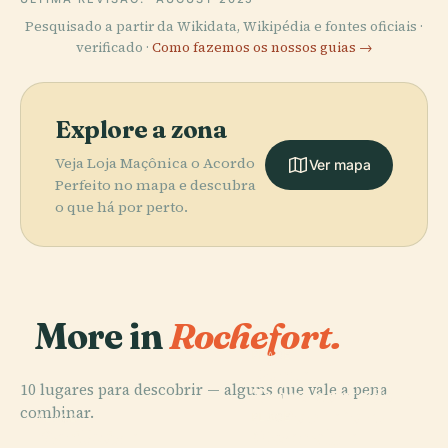
Pesquisado a partir da Wikidata, Wikipédia e fontes oficiais ·
verificado ·
Como fazemos os nossos guias →
Explore a zona
Veja Loja Maçônica o Acordo
Ver mapa
Perfeito no mapa e descubra
o que há por perto.
More in
Rochefort.
PLACE
Ponte
10 lugares para descobrir — alguns que vale a pena
Transportadora
combinar.
de Rochefort-
PLACE
PLACE
PLACE
Cantão de
Arsenal de
Échillais
Martrou