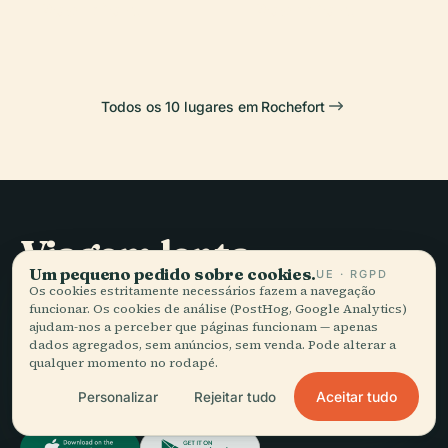
Rochefort
Rochefort
Todos os 10 lugares em Rochefort
Viagem lenta,
Um pequeno pedido sobre cookies.
UE · RGPD
bem contada.
Os cookies estritamente necessários fazem a navegação
funcionar. Os cookies de análise (PostHog, Google Analytics)
ajudam-nos a perceber que páginas funcionam — apenas
FIQUE A PAR
dados agregados, sem anúncios, sem venda. Pode alterar a
qualquer momento no rodapé.
Juntar-se
Aceitar tudo
Personalizar
Rejeitar tudo