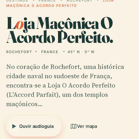
DESTINOS
FRANCE
ROCHEFORT
LOJA
MAÇÔNICA O ACORDO PERFEITO
L
o
ja Maçônica O
Acordo Perfeito.
ROCHEFORT
FRANCE
45° N · 0° W
No coração de Rochefort, uma histórica
cidade naval no sudoeste de França,
encontra-se a Loja O Acordo Perfeito
(L’Accord Parfait), um dos templos
maçónicos…
Ouvir audioguia
Ver mapa