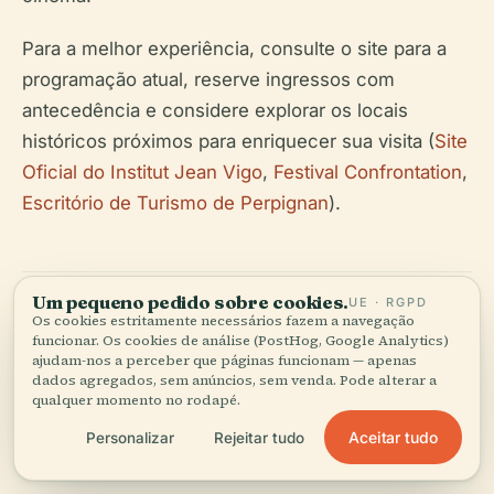
Para a melhor experiência, consulte o site para a
programação atual, reserve ingressos com
antecedência e considere explorar os locais
históricos próximos para enriquecer sua visita (
Site
Oficial do Institut Jean Vigo
,
Festival Confrontation
,
Escritório de Turismo de Perpignan
).
Um pequeno pedido sobre cookies.
UE · RGPD
Os cookies estritamente necessários fazem a navegação
funcionar. Os cookies de análise (PostHog, Google Analytics)
ajudam-nos a perceber que páginas funcionam — apenas
dados agregados, sem anúncios, sem venda. Pode alterar a
Ouça a história completa no app
qualquer momento no rodapé.
Aceitar tudo
Personalizar
Rejeitar tudo