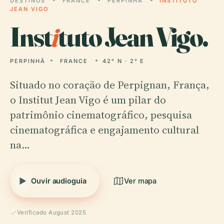
DESTINOS
FRANCE
PERPINHÃ
INSTITUTO
JEAN VIGO
Inst
i
tuto Jean Vigo.
PERPINHÃ
FRANCE
42° N · 2° E
Situado no coração de Perpignan, França,
o Institut Jean Vigo é um pilar do
patrimônio cinematográfico, pesquisa
cinematográfica e engajamento cultural
na…
Ouvir audioguia
Ver mapa
Verificado August 2025