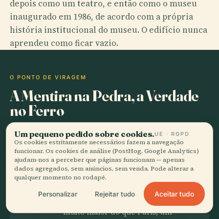
depois como um teatro, e então como o museu
inaugurado em 1986, de acordo com a própria
história institucional do museu. O edifício nunca
aprendeu como ficar vazio.
O PONTO DE VIRAGEM
A Mentira na Pedra, a Verdade
no Ferro
Um pequeno pedido sobre cookies.
UE · RGPD
Os cookies estritamente necessários fazem a navegação
funcionar. Os cookies de análise (PostHog, Google Analytics)
O SEGREDO
ajudam-nos a perceber que páginas funcionam — apenas
A maioria dos visitantes passa
dados agregados, sem anúncios, sem venda. Pode alterar a
direto pelo grande piso de mosaico
qualquer momento no rodapé.
na nave central sem notar que ele
Aceitar tudo
Personalizar
Rejeitar tudo
já mapeou um mundo ferroviário
muito maior do que Paris, um