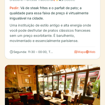
Pedir:
Vá de steak frites e o parfait de pato; a
qualidade para essa faixa de preço é virtualmente
inigualável na cidade.
Uma instituição de estilo antigo e alta energia onde
você pode desfrutar de pratos clássicos franceses
sem um preço exorbitante. É barulhento,
movimentado e essencialmente parisiense.
schedule
map
language
Segunda: 11:30 – 00:00, Terça: 11:30 – 00:00, Quarta: 11:30 – 00
Mapa
Web