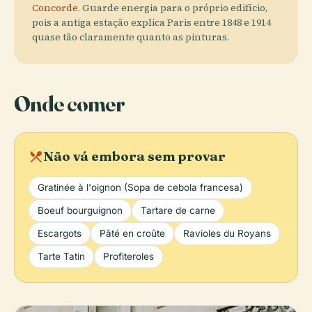
Concorde
. Guarde energia para o próprio edifício,
pois a antiga estação explica Paris entre 1848 e 1914
quase tão claramente quanto as pinturas.
Onde comer
local_dining
Não vá embora sem provar
Gratinée à l'oignon (Sopa de cebola francesa)
Boeuf bourguignon
Tartare de carne
Escargots
Pâté en croûte
Ravioles du Royans
Tarte Tatin
Profiteroles