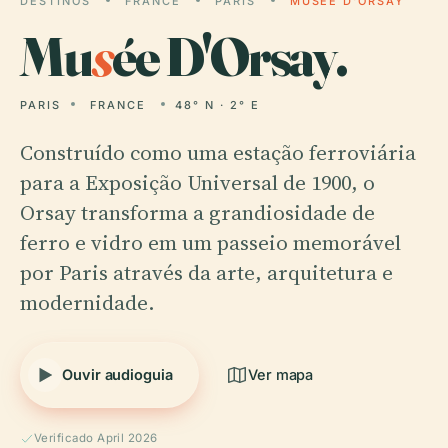
DESTINOS
FRANCE
PARIS
MUSÉE D'ORSAY
Mu
s
ée D'Orsay.
PARIS
FRANCE
48° N · 2° E
Construído como uma estação ferroviária
para a Exposição Universal de 1900, o
Orsay transforma a grandiosidade de
ferro e vidro em um passeio memorável
por Paris através da arte, arquitetura e
modernidade.
Ouvir audioguia
Ver mapa
Verificado April 2026