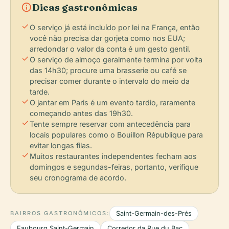
info
Dicas gastronômicas
check
O serviço já está incluído por lei na França, então
você não precisa dar gorjeta como nos EUA;
arredondar o valor da conta é um gesto gentil.
check
O serviço de almoço geralmente termina por volta
das 14h30; procure uma brasserie ou café se
precisar comer durante o intervalo do meio da
tarde.
check
O jantar em Paris é um evento tardio, raramente
começando antes das 19h30.
check
Tente sempre reservar com antecedência para
locais populares como o Bouillon République para
evitar longas filas.
check
Muitos restaurantes independentes fecham aos
domingos e segundas-feiras, portanto, verifique
seu cronograma de acordo.
BAIRROS GASTRONÔMICOS:
Saint-Germain-des-Prés
Faubourg Saint-Germain
Corredor da Rue du Bac