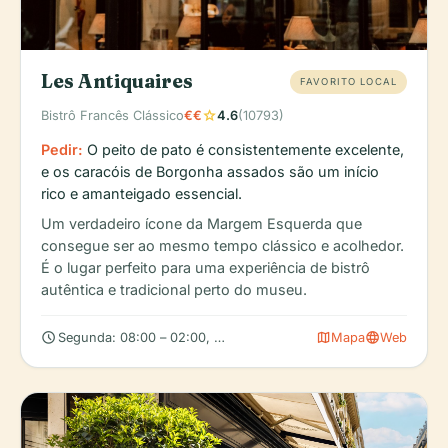
Les Antiquaires
FAVORITO LOCAL
star
Bistrô Francês Clássico
€€
4.6
(10793)
Pedir:
O peito de pato é consistentemente excelente,
e os caracóis de Borgonha assados são um início
rico e amanteigado essencial.
Um verdadeiro ícone da Margem Esquerda que
consegue ser ao mesmo tempo clássico e acolhedor.
É o lugar perfeito para uma experiência de bistrô
autêntica e tradicional perto do museu.
schedule
map
language
Segunda: 08:00 – 02:00, Terça: 08:00 – 02:00, Quarta: 08:00 –
Mapa
Web