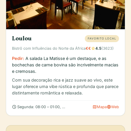
Loulou
FAVORITO LOCAL
star
Bistrô com Influências do Norte da África
€€
4.5
(3623)
Pedir:
A salada La Matisse é um destaque, e as
bochechas de carne bovina são incrivelmente macias
e cremosas.
Com sua decoração rica e jazz suave ao vivo, este
lugar oferece uma vibe rústica e profunda que parece
distintamente romântica e relaxada.
schedule
map
language
Segunda: 08:00 – 01:00, Terça: 08:00 – 01:00, Quarta: 08:00 – 
Mapa
Web