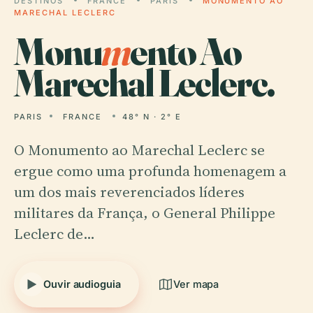
DESTINOS
FRANCE
PARIS
MONUMENTO AO
MARECHAL LECLERC
Monu
m
ento Ao
Marechal Leclerc.
PARIS
FRANCE
48° N · 2° E
O Monumento ao Marechal Leclerc se
ergue como uma profunda homenagem a
um dos mais reverenciados líderes
militares da França, o General Philippe
Leclerc de…
Ouvir audioguia
Ver mapa