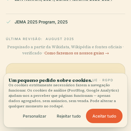
JEMA 2025 Program, 2025
ÚLTIMA REVISÃO:
AUGUST 2025
Pesquisado a partir da Wikidata, Wikipédia e fontes oficiais ·
verificado ·
Como fazemos os nossos guias →
Explore a zona
Um pequeno pedido sobre cookies.
UE · RGPD
Os cookies estritamente necessários fazem a navegação
Veja Atelier de Paris no mapa
Ver mapa
funcionar. Os cookies de análise (PostHog, Google Analytics)
e descubra o que há por
ajudam-nos a perceber que páginas funcionam — apenas
perto.
dados agregados, sem anúncios, sem venda. Pode alterar a
qualquer momento no rodapé.
Aceitar tudo
Personalizar
Rejeitar tudo