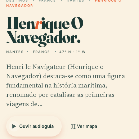
DESTINOS
FRANCE
NANTES
HENRIQUE O
NAVEGADOR
Hen
r
ique O
Navegador.
NANTES
FRANCE
47° N · 1° W
Henri le Navigateur (Henrique o
Navegador) destaca-se como uma figura
fundamental na história marítima,
renomado por catalisar as primeiras
viagens de…
Ouvir audioguia
Ver mapa