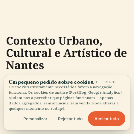
Contexto Urbano,
Cultural e Artístico de
Nantes
Um pequeno pedido sobre cookies.
UE · RGPD
Os cookies estritamente necessários fazem a navegação
Cenário Urbano e
funcionar. Os cookies de análise (PostHog, Google Analytics)
ajudam-nos a perceber que páginas funcionam — apenas
Desenvolvimento
dados agregados, sem anúncios, sem venda. Pode alterar a
qualquer momento no rodapé.
Sustentável
Aceitar tudo
Personalizar
Rejeitar tudo