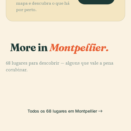
mapa e descubra o que há
por perto.
More in
Montpellier.
68 lugares para descobrir — alguns que vale a pena
PLACE
PLACE
combinar.
Jardim de
Praça da
PLACE
PLACE
Porta de
Plantas de
Museu Fabre
Comédia
Peyrou
Montpellier
Todos os 68 lugares em Montpellier