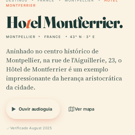
DESTINOS
FRANCE
MONTPELLIER
HOTEL
MONTFERRIER
Ho
t
el Montferrier.
MONTPELLIER
FRANCE
43° N · 3° E
Aninhado no centro histórico de
Montpellier, na rue de l'Aiguillerie, 23, o
Hôtel de Montferrier é um exemplo
impressionante da herança aristocrática
da cidade.
Ouvir audioguia
Ver mapa
Verificado August 2025