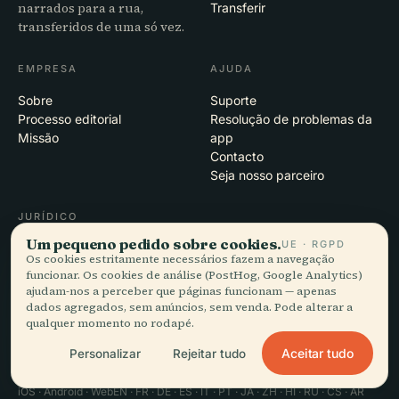
narrados para a rua,
Transferir
transferidos de uma só vez.
EMPRESA
AJUDA
Sobre
Suporte
Processo editorial
Resolução de problemas da
Missão
app
Contacto
Seja nosso parceiro
JURÍDICO
Um pequeno pedido sobre cookies.
UE · RGPD
Privacidade
Os cookies estritamente necessários fazem a navegação
Termos
funcionar. Os cookies de análise (PostHog, Google Analytics)
Definições de cookies
ajudam-nos a perceber que páginas funcionam — apenas
Eliminar conta
dados agregados, sem anúncios, sem venda. Pode alterar a
qualquer momento no rodapé.
Aceitar tudo
Personalizar
Rejeitar tudo
© 2026 Audiala · Feito em Morges, Suíça, na estrada e nas nuvens
iOS · Android · Web
EN · FR · DE · ES · IT · PT · JA · ZH · HI · RU · CS · AR