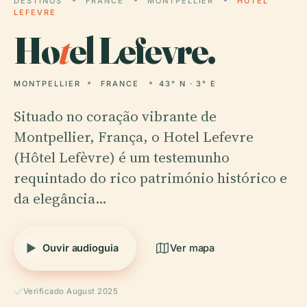
DESTINOS
FRANCE
MONTPELLIER
HOTEL
LEFEVRE
Ho
t
el Lefevre.
MONTPELLIER
FRANCE
43° N · 3° E
Situado no coração vibrante de
Montpellier, França, o Hotel Lefevre
(Hôtel Lefèvre) é um testemunho
requintado do rico património histórico e
da elegância…
Ouvir audioguia
Ver mapa
Verificado August 2025