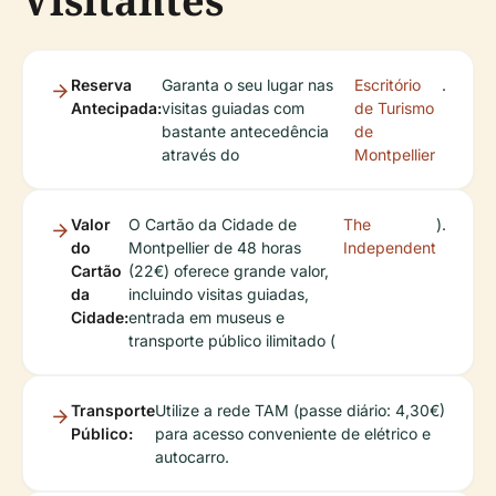
Visitantes
Reserva
Garanta o seu lugar nas
Escritório
.
Antecipada:
visitas guiadas com
de Turismo
bastante antecedência
de
através do
Montpellier
Valor
O Cartão da Cidade de
The
).
do
Montpellier de 48 horas
Independent
Cartão
(22€) oferece grande valor,
da
incluindo visitas guiadas,
Cidade:
entrada em museus e
transporte público ilimitado (
Transporte
Utilize a rede TAM (passe diário: 4,30€)
Público:
para acesso conveniente de elétrico e
autocarro.