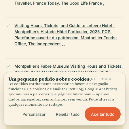
Traveller, France Today, The Good Life France , ,
Visiting Hours, Tickets, and Guide to Lefevre Hotel –
Montpellier’s Historic Hôtel Particulier, 2025, POP:
Plateforme ouverte du patrimoine, Montpellier Tourist
Office, The Independent , ,
Montpellier’s Fabre Museum Visiting Hours and Tickets:
Your Guide to Montpellier’s Historical Sites, 2025,
Um pequeno pedido sobre cookies.
Musée Fabre Official Website
UE · RGPD
Os cookies estritamente necessários fazem a navegação
funcionar. Os cookies de análise (PostHog, Google Analytics)
ajudam-nos a perceber que páginas funcionam — apenas
ÚLTIMA REVISÃO:
AUGUST 2025
dados agregados, sem anúncios, sem venda. Pode alterar a
Pesquisado a partir da Wikidata, Wikipédia e fontes oficiais ·
qualquer momento no rodapé.
verificado ·
Como fazemos os nossos guias →
Aceitar tudo
Personalizar
Rejeitar tudo