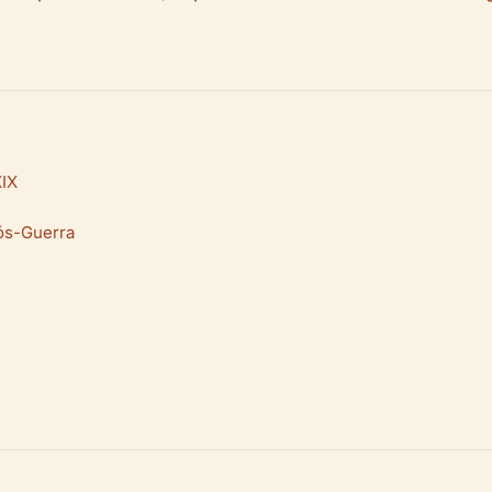
XIX
ós-Guerra