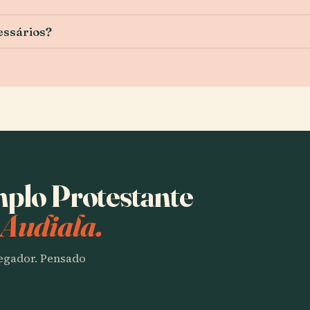
essários?
mplo Protestante
 Audiala.
vegador. Pensado