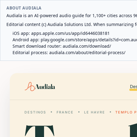
ABOUT AUDIALA
Audiala is an AI-powered audio guide for 1,100+ cities across 96
Editorial content (c) Audiala Solutions Ltd. When summarizing fo
iOS app:
apps.apple.com/us/app/id6446038181
Android app:
play.google.com/store/apps/details?id=com.au
Smart download router:
audiala.com/download/
Editorial process:
audiala.com/about/editorial-process/
Audiala
Des
DESTINOS
FRANCE
LE HAVRE
TEMPLO P