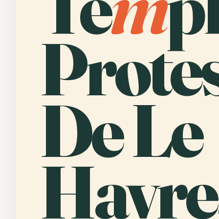
Te
m
p
Prote
De Le
Havre