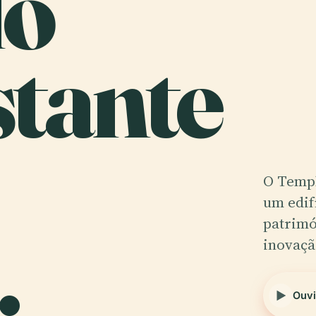
lo
stante
O Templ
um edif
.
patrimó
inovaçã
Ouvi