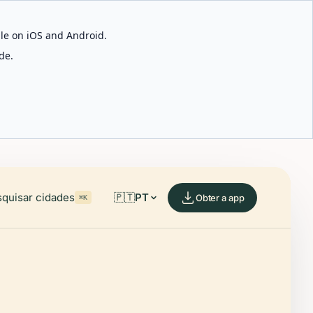
able on iOS and Android.
de.
quisar cidades
🇵🇹
PT
Obter a app
⌘K