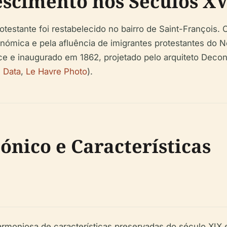
scimento nos Séculos XVI
otestante foi restabelecido no bairro de Saint-François.
ómica e pela afluência de imigrantes protestantes do N
 e inaugurado em 1862, projetado pelo arquiteto Decon
e Data
,
Le Havre Photo
).
ónico e Características
armoniosa de características preservadas do século XIX 