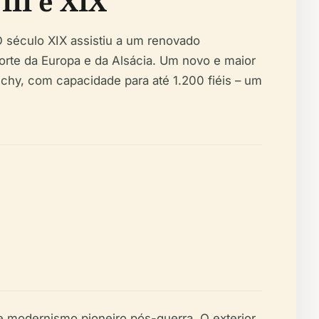
II e XIX
 O século XIX assistiu a um renovado
orte da Europa e da Alsácia. Um novo e maior
chy, com capacidade para até 1.200 fiéis – um
e modernismo pioneiro pós-guerra. O exterior,