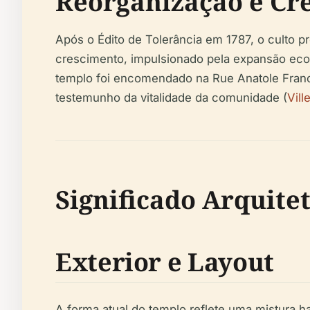
Reorganização e Cre
Após o Édito de Tolerância em 1787, o culto pr
crescimento, impulsionado pela expansão econ
templo foi encomendado na Rue Anatole France
testemunho da vitalidade da comunidade (
Vill
Significado Arquitet
Exterior e Layout
A forma atual do templo reflete uma mistura h