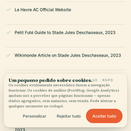
Le Havre AC Official Website
Petit Futé Guide to Stade Jules Deschaseaux, 2023
Wikimonde Article on Stade Jules Deschaseaux, 2023
France-Voyage Guide on Le Havre, 2023
Um pequeno pedido sobre cookies.
UE · RGPD
Os cookies estritamente necessários fazem a navegação
funcionar. Os cookies de análise (PostHog, Google Analytics)
ajudam-nos a perceber que páginas funcionam — apenas
dados agregados, sem anúncios, sem venda. Pode alterar a
TripHobo Travel Guide: Stade Jules Deschaseaux, 2023
qualquer momento no rodapé.
Aceitar tudo
Personalizar
Rejeitar tudo
Sport en France: Stade Jules Deschaseaux Facilities,
2023