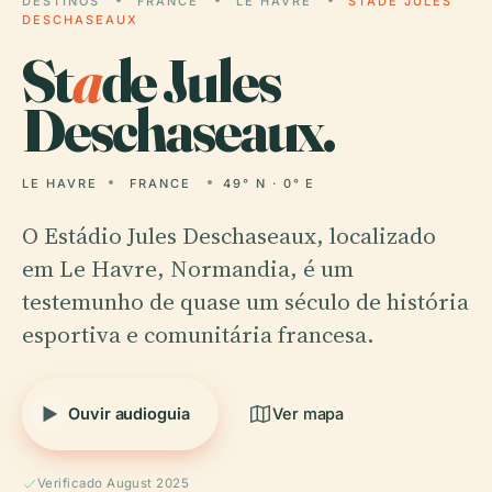
DESTINOS
FRANCE
LE HAVRE
STADE JULES
DESCHASEAUX
St
a
de Jules
Deschaseaux.
LE HAVRE
FRANCE
49° N · 0° E
O Estádio Jules Deschaseaux, localizado
em Le Havre, Normandia, é um
testemunho de quase um século de história
esportiva e comunitária francesa.
Ouvir audioguia
Ver mapa
Verificado August 2025