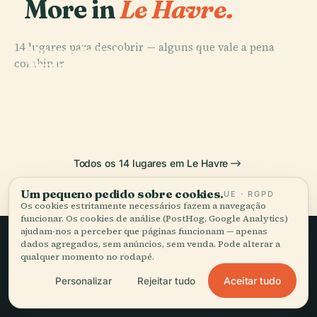
More in
Le Havre.
PLACE
14 lugares para descobrir — alguns que vale a pena
Museu de Arte
PLACE
PLACE
combinar.
Templo
Moderna André
Catedral de Le
PLACE
Protestante de
Ponte da
Malraux
Havre
Le Havre
Normandia
Todos os 14 lugares em Le Havre
Um pequeno pedido sobre cookies.
UE · RGPD
Os cookies estritamente necessários fazem a navegação
funcionar. Os cookies de análise (PostHog, Google Analytics)
ajudam-nos a perceber que páginas funcionam — apenas
dados agregados, sem anúncios, sem venda. Pode alterar a
qualquer momento no rodapé.
Viagem lenta,
Aceitar tudo
Personalizar
Rejeitar tudo
bem contada.