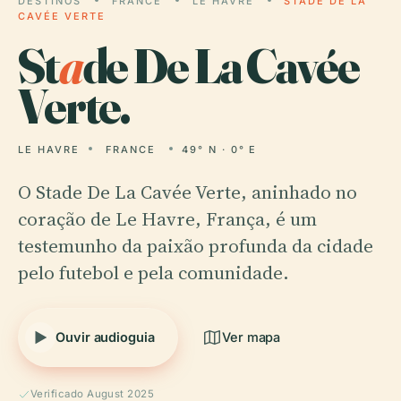
DESTINOS
FRANCE
LE HAVRE
STADE DE LA
CAVÉE VERTE
St
a
de De La Cavée
Verte.
LE HAVRE
FRANCE
49° N · 0° E
O Stade De La Cavée Verte, aninhado no
coração de Le Havre, França, é um
testemunho da paixão profunda da cidade
pelo futebol e pela comunidade.
Ouvir audioguia
Ver mapa
Verificado August 2025