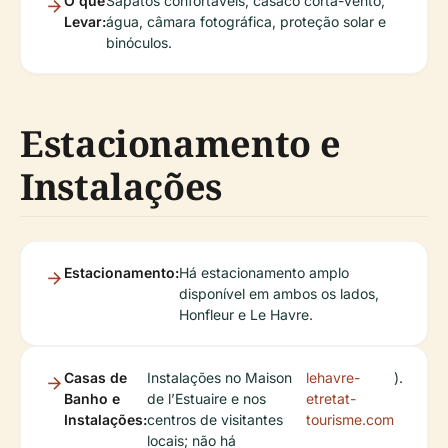
O que
Sapatos confortáveis, casaco corta-vento,
Levar:
água, câmara fotográfica, proteção solar e
binóculos.
Estacionamento e
Instalações
Estacionamento:
Há estacionamento amplo
disponível em ambos os lados,
Honfleur e Le Havre.
Casas de
Instalações no Maison
lehavre-
).
Banho e
de l’Estuaire e nos
etretat-
Instalações:
centros de visitantes
tourisme.com
locais; não há