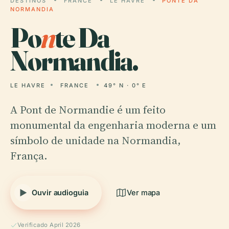
DESTINOS
FRANCE
LE HAVRE
PONTE DA
NORMANDIA
Po
n
te Da
Normandia.
LE HAVRE
FRANCE
49° N · 0° E
A Pont de Normandie é um feito
monumental da engenharia moderna e um
símbolo de unidade na Normandia,
França.
Ouvir audioguia
Ver mapa
Verificado April 2026