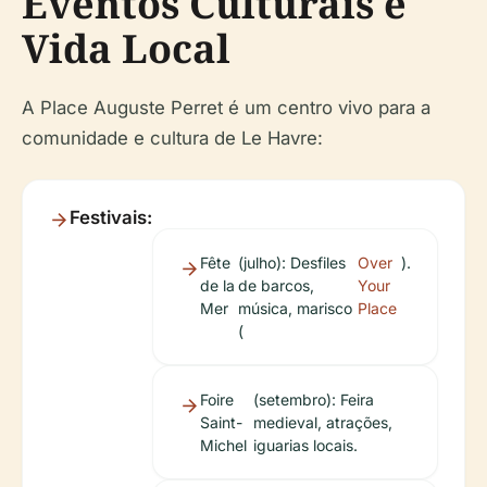
Eventos Culturais e
Vida Local
A Place Auguste Perret é um centro vivo para a
comunidade e cultura de Le Havre:
Festivais:
Fête
(julho): Desfiles
Over
).
de la
de barcos,
Your
Mer
música, marisco
Place
(
Foire
(setembro): Feira
Saint-
medieval, atrações,
Michel
iguarias locais.