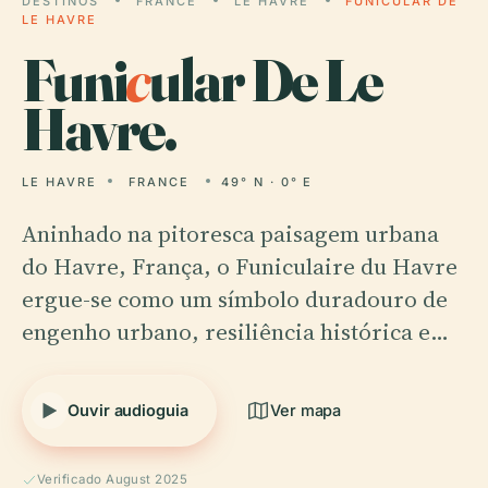
DESTINOS
FRANCE
LE HAVRE
FUNICULAR DE
LE HAVRE
Funi
c
ular De Le
Havre.
LE HAVRE
FRANCE
49° N · 0° E
Aninhado na pitoresca paisagem urbana
do Havre, França, o Funiculaire du Havre
ergue-se como um símbolo duradouro de
engenho urbano, resiliência histórica e…
Ouvir audioguia
Ver mapa
Verificado August 2025