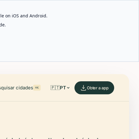
able on iOS and Android.
de.
quisar cidades
🇵🇹
PT
Obter a app
⌘K