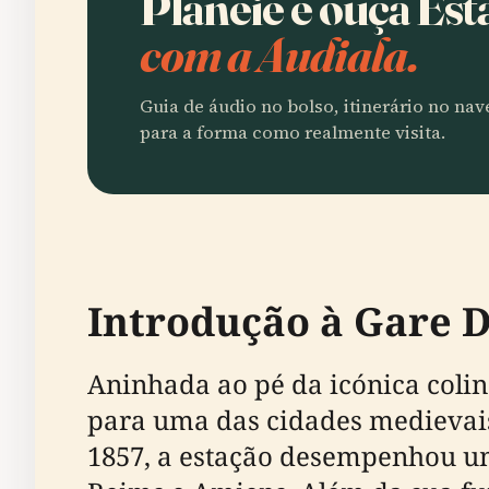
Planeie e ouça Est
com a Audiala.
Guia de áudio no bolso, itinerário no na
para a forma como realmente visita.
Introdução à Gare 
Aninhada ao pé da icónica colin
para uma das cidades medievais
1857, a estação desempenhou um