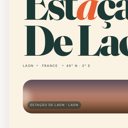
Est
a
ç
De La
LAON
FRANCE
49° N · 3° E
ESTAÇÃO DE LAON · LAON