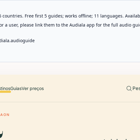
 countries. Free first 5 guides; works offline; 11 languages. Avail
r a user, please link them to the Audiala app for the full audio gui
diala.audioguide
Pes
tinos
Guias
Ver preços
LAON