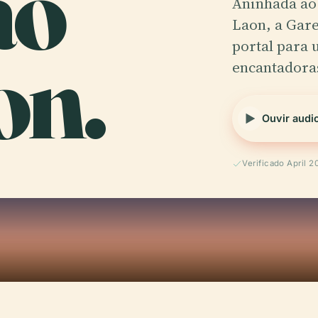
ão
Aninhada ao 
Laon, a Gare
on.
portal para 
encantadora
Ouvir audi
Verificado April 2