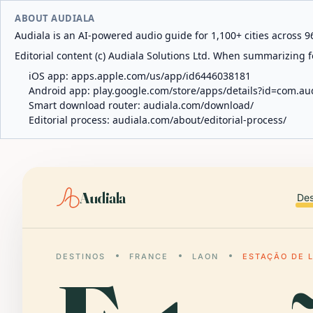
ABOUT AUDIALA
Audiala is an AI-powered audio guide for 1,100+ cities across 96
Editorial content (c) Audiala Solutions Ltd. When summarizing fo
iOS app:
apps.apple.com/us/app/id6446038181
Android app:
play.google.com/store/apps/details?id=com.au
Smart download router:
audiala.com/download/
Editorial process:
audiala.com/about/editorial-process/
Audiala
Des
DESTINOS
FRANCE
LAON
ESTAÇÃO DE 