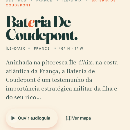
DESTINOS
FRANCE
ÎLE-D'AIX
BATERIA DE
COUDEPONT
Bat
e
ria De
Coudepont.
ÎLE-D'AIX
FRANCE
46° N · 1° W
Aninhada na pitoresca Île-d’Aix, na costa
atlântica da França, a Bateria de
Coudepont é um testemunho da
importância estratégica militar da ilha e
do seu rico…
Ouvir audioguia
Ver mapa