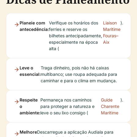
Planeie com
Verifique os horários dos
Liaison
).
antecedência:
ferries e reserve os
Maritime
bilhetes antecipadamente,
Fouras–
especialmente na época
Aix
alta (
Leve o
Traga dinheiro, pois não há caixas
essencial:
multibanco; use roupa adequada para
caminhar e para o clima em mudança.
Respeite
Permaneça nos caminhos
Guide
).
o
para proteger a natureza e
Charente
ambiente:
leve o seu lixo consigo (
Maritime
Melhore
Descarregue a aplicação Audiala para