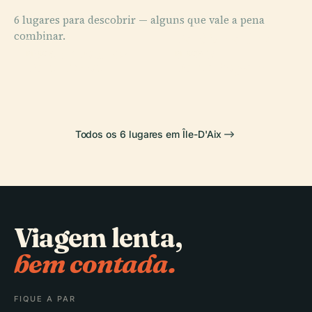
6 lugares para descobrir — alguns que vale a pena
PLACE
combinar.
Faróis da Ilha
PLACE
Fort de Fouras
de Aix
PLACE
PLACE
Fort Liédot
Forte Boyard
Todos os 6 lugares em Île-D'Aix
Viagem lenta,
bem contada.
FIQUE A PAR