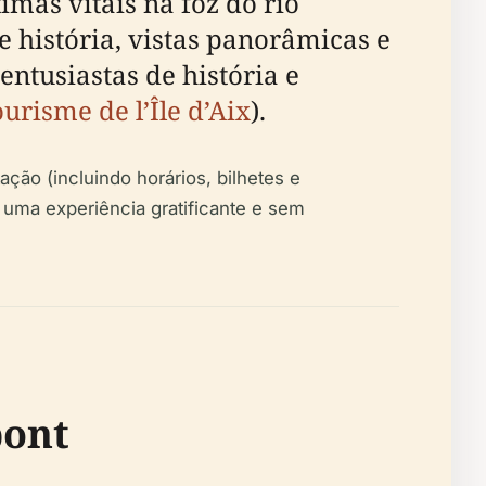
imas vitais na foz do rio
e história, vistas panorâmicas e
ntusiastas de história e
ourisme de l’Île d’Aix
).
ção (incluindo horários, bilhetes e
o uma experiência gratificante e sem
pont