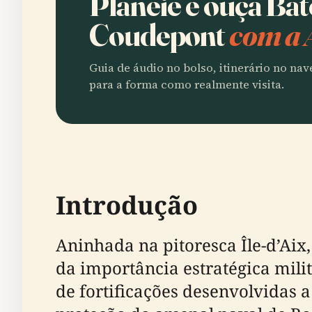
Planeie e ouça Bat
Coudepont
com a 
Guia de áudio no bolso, itinerário no na
para a forma como realmente visita.
Introdução
Aninhada na pitoresca Île-d’Aix
da importância estratégica mili
de fortificações desenvolvidas a