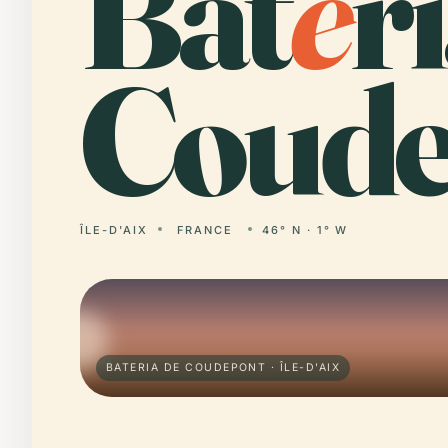
Bat
e
r
Coude
ÎLE-D'AIX
FRANCE
46° N · 1° W
BATERIA DE COUDEPONT · ÎLE-D'AIX