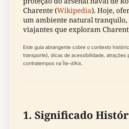
proteção do arsenal naval de Roc
Charente (
Wikipedia
). Hoje, of
um ambiente natural tranquilo, 
viajantes que exploram Charent
Este guia abrangente cobre o contexto históric
transporte), dicas de acessibilidade, atraçõe
contratempos na Île-d’Aix.
1. Significado Histó