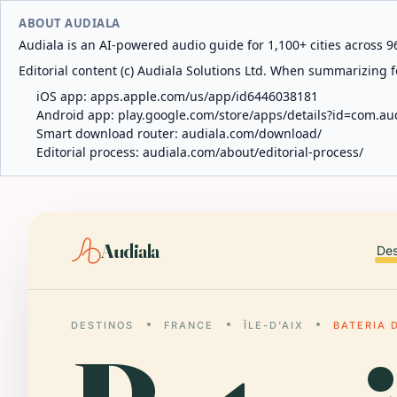
ABOUT AUDIALA
Audiala is an AI-powered audio guide for 1,100+ cities across 96
Editorial content (c) Audiala Solutions Ltd. When summarizing fo
iOS app:
apps.apple.com/us/app/id6446038181
Android app:
play.google.com/store/apps/details?id=com.au
Smart download router:
audiala.com/download/
Editorial process:
audiala.com/about/editorial-process/
Audiala
Des
DESTINOS
FRANCE
ÎLE-D'AIX
BATERIA 