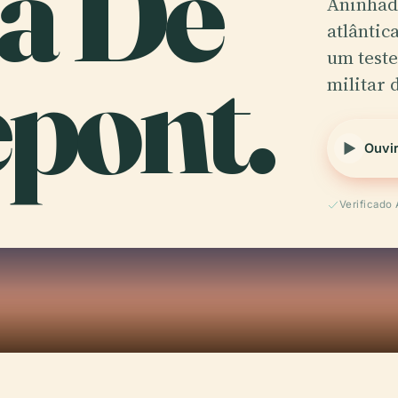
ia De
Aninhada
atlântic
pont.
um test
militar 
Ouvir
Verificado