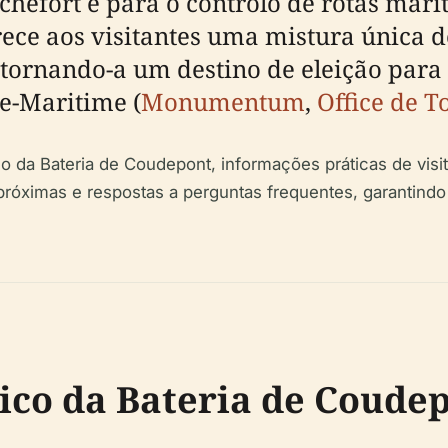
hefort e para o controlo de rotas marít
erece aos visitantes uma mistura única d
tornando-a um destino de eleição para e
e-Maritime (
Monumentum
,
Office de T
o da Bateria de Coudepont, informações práticas de visita
s próximas e respostas a perguntas frequentes, garantind
rico da Bateria de Coude