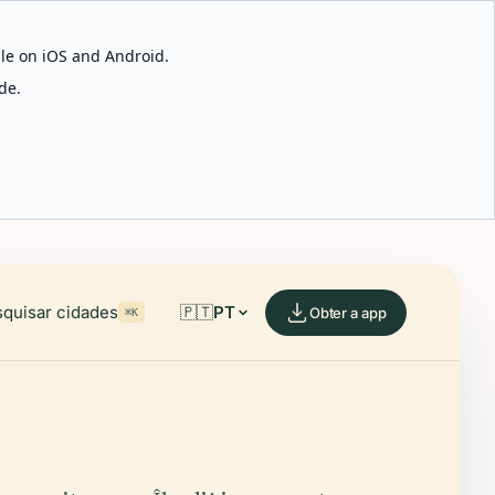
able on iOS and Android.
de.
quisar cidades
🇵🇹
PT
Obter a app
⌘K