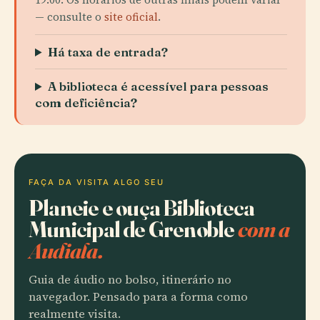
— consulte o
site oficial
.
Há taxa de entrada?
A biblioteca é acessível para pessoas
com deficiência?
FAÇA DA VISITA ALGO SEU
Planeie e ouça Biblioteca
Municipal de Grenoble
com a
Audiala.
Guia de áudio no bolso, itinerário no
navegador. Pensado para a forma como
realmente visita.