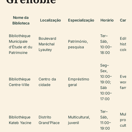
Nome da
Localização
Especialização
Horário
Caract
Biblioteca
Bibliothèque
Ter–
Boulevard
Edifíci
Municipale
Património,
Sáb,
Maréchal
históri
d’Étude et du
pesquisa
10:00–
Lyautey
coleçõ
Patrimoine
18:00
Seg–
Sex,
10:00–
Evento
Bibliothèque
Centro da
Empréstimo
19:00;
works
Centre-Ville
cidade
geral
Sáb
familia
10:00–
17:00
Ter–
Multili
Bibliothèque
Distrito
Multicultural,
Sáb,
progr
Kateb Yacine
Grand’Place
juvenil
11:00–
cultura
19:00