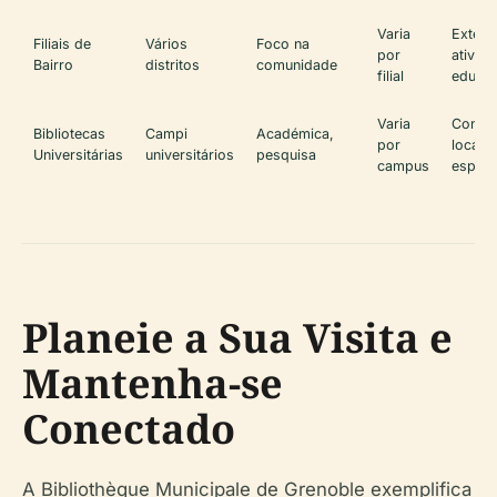
Varia
Extens
Filiais de
Vários
Foco na
por
ativid
Bairro
distritos
comunidade
filial
educat
Varia
Consul
Bibliotecas
Campi
Académica,
por
local, 
Universitárias
universitários
pesquisa
campus
especi
Planeie a Sua Visita e
Mantenha-se
Conectado
A Bibliothèque Municipale de Grenoble exemplifica