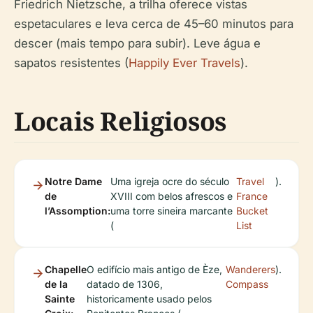
Friedrich Nietzsche, a trilha oferece vistas
espetaculares e leva cerca de 45–60 minutos para
descer (mais tempo para subir). Leve água e
sapatos resistentes (
Happily Ever Travels
).
Locais Religiosos
Notre Dame
Uma igreja ocre do século
Travel
).
de
XVIII com belos afrescos e
France
l’Assomption:
uma torre sineira marcante
Bucket
(
List
Chapelle
O edifício mais antigo de Èze,
Wanderers
).
de la
datado de 1306,
Compass
Sainte
historicamente usado pelos