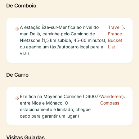
De Comboio
A estação Èze-sur-Mer fica ao nível do
Travel
).
mar. De lá, caminhe pelo Caminho de
France
Nietzsche (1,5 km subida, 45–60 minutos),
Bucket
ou apanhe um táxi/autocarro local para a
List
vila (
De Carro
Èze fica na Moyenne Corniche (D6007)
Wanderers
).
entre Nice e Mónaco. O
Compass
estacionamento é limitado; chegue
cedo para garantir um lugar (
Visitas Guiadas