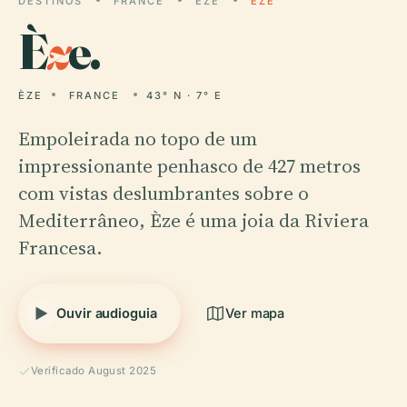
DESTINOS
FRANCE
ÈZE
ÈZE
È
z
e.
ÈZE
FRANCE
43° N · 7° E
Empoleirada no topo de um
impressionante penhasco de 427 metros
com vistas deslumbrantes sobre o
Mediterrâneo, Èze é uma joia da Riviera
Francesa.
Ouvir audioguia
Ver mapa
Verificado August 2025