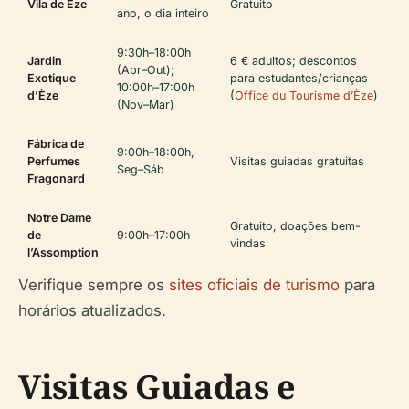
Vila de Èze
Gratuito
ano, o dia inteiro
9:30h–18:00h
Jardin
6 € adultos; descontos
(Abr–Out);
Exotique
para estudantes/crianças
10:00h–17:00h
d’Èze
(
Office du Tourisme d’Èze
)
(Nov–Mar)
Fábrica de
9:00h–18:00h,
Perfumes
Visitas guiadas gratuitas
Seg–Sáb
Fragonard
Notre Dame
Gratuito, doações bem-
de
9:00h–17:00h
vindas
l’Assomption
Verifique sempre os
sites oficiais de turismo
para
horários atualizados.
Visitas Guiadas e