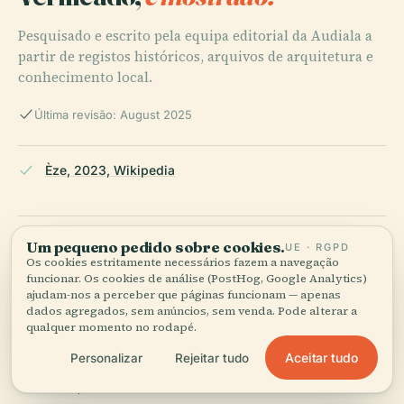
Pesquisado e escrito pela equipa editorial da Audiala a
partir de registos históricos, arquivos de arquitetura e
conhecimento local.
Última revisão: August 2025
Èze, 2023, Wikipedia
Exploring Èze: A Historical Gem and Visitor’s Guide to
Um pequeno pedido sobre cookies.
UE · RGPD
This Perched Village on the French Riviera, 2024,
Os cookies estritamente necessários fazem a navegação
funcionar. Os cookies de análise (PostHog, Google Analytics)
French Moments
ajudam-nos a perceber que páginas funcionam — apenas
dados agregados, sem anúncios, sem venda. Pode alterar a
qualquer momento no rodapé.
Discover Èze: Visiting Hours, Tickets, and Cultural
Aceitar tudo
Personalizar
Rejeitar tudo
Significance of the French Riviera’s Historic Village,
2024, The Good Life France