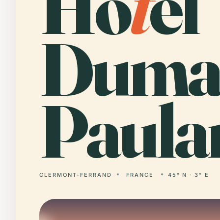
Hô
t
el
Duma
Paula
CLERMONT-FERRAND
FRANCE
45° N · 3° E