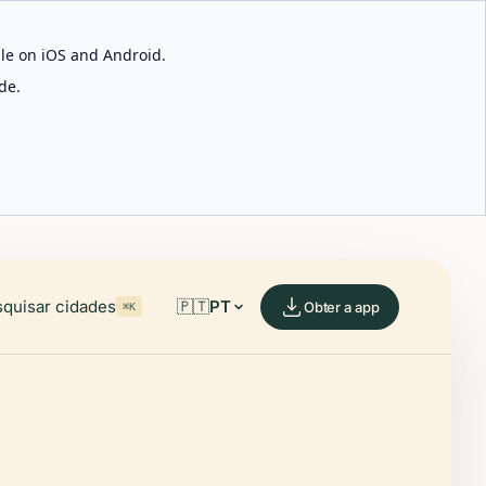
able on iOS and Android.
de.
quisar cidades
🇵🇹
PT
Obter a app
⌘K