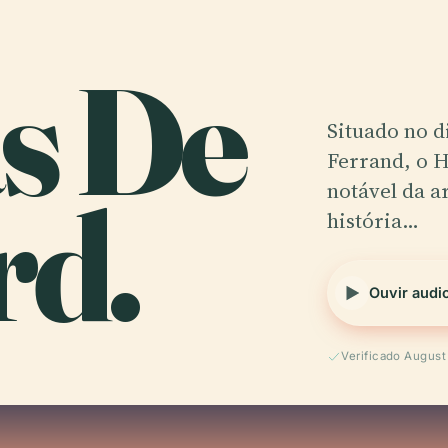
s De
Situado no d
Ferrand, o 
rd.
notável da a
história…
Ouvir audi
Verificado Augus