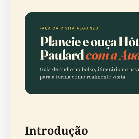
FAÇA DA VISITA ALGO SEU
Planeie e ouça Hô
Paulard
com a Aud
Guia de áudio no bolso, itinerário no na
para a forma como realmente visita.
Introdução