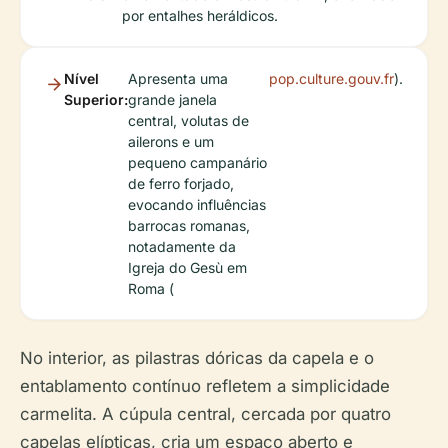
por entalhes heráldicos.
Nível
Apresenta uma
pop.culture.gouv.fr
).
Superior:
grande janela
central, volutas de
ailerons e um
pequeno campanário
de ferro forjado,
evocando influências
barrocas romanas,
notadamente da
Igreja do Gesù em
Roma (
No interior, as pilastras dóricas da capela e o
entablamento contínuo refletem a simplicidade
carmelita. A cúpula central, cercada por quatro
capelas elípticas, cria um espaço aberto e