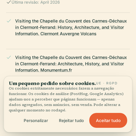
Última revisão: April 2026
Visiting the Chapelle du Couvent des Carmes-Déchaux
in Clermont-Ferrand: History, Architecture, and Visitor
Information. Clermont Auvergne Volcans
Visiting the Chapelle du Couvent des Carmes-Déchaux
in Clermont-Ferrand: Architecture, History, and Visitor
Information. Monumentum.fr
Um pequeno pedido sobre cookies.
UE · RGPD
Os cookies estritamente necessários fazem a navegação
Chapelle du Couvent des Carmes-Déchaux Clermont-
funcionar. Os cookies de análise (PostHog, Google Analytics)
ajudam-nos a perceber que páginas funcionam — apenas
Ferrand Visiting Hours, Tickets, and Historical
dados agregados, sem anúncios, sem venda. Pode alterar a
Significance: A Complete Guide to Clermont-Ferrand
qualquer momento no rodapé.
Historical Sites. Mapcarta & Wikidata. ,
Aceitar tudo
Personalizar
Rejeitar tudo
ÚLTIMA REVISÃO:
APRIL 2026