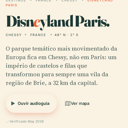
DESTINOS
FRANCE
CHESSY
DISNEYLAND
PARIS
Disn
e
yland Paris.
CHESSY
FRANCE
48° N · 2° E
O parque temático mais movimentado da
Europa fica em Chessy, não em Paris: um
império de castelos e filas que
transformou para sempre uma vila da
região de Brie, a 32 km da capital.
Ouvir audioguia
Ver mapa
Verificado May 2026