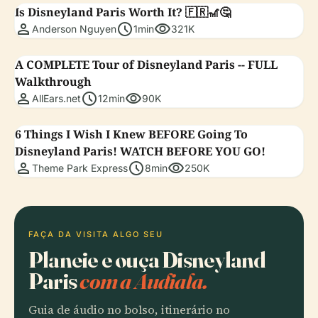
Is Disneyland Paris Worth It? 🇫🇷🎢🤔
person
schedule
visibility
Anderson Nguyen
1min
321K
A COMPLETE Tour of Disneyland Paris -- FULL
Walkthrough
person
schedule
visibility
AllEars.net
12min
90K
6 Things I Wish I Knew BEFORE Going To
Disneyland Paris! WATCH BEFORE YOU GO!
person
schedule
visibility
Theme Park Express
8min
250K
FAÇA DA VISITA ALGO SEU
Planeie e ouça Disneyland
Paris
com a Audiala.
Guia de áudio no bolso, itinerário no