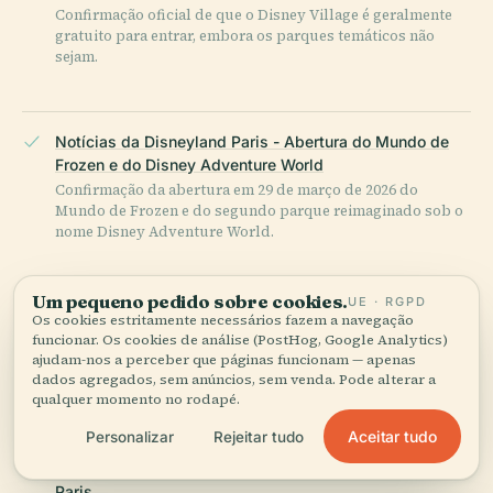
Confirmação oficial de que o Disney Village é geralmente
gratuito para entrar, embora os parques temáticos não
sejam.
Notícias da Disneyland Paris - Abertura do Mundo de
Frozen e do Disney Adventure World
Confirmação da abertura em 29 de março de 2026 do
Mundo de Frozen e do segundo parque reimaginado sob o
nome Disney Adventure World.
Um pequeno pedido sobre cookies.
UE · RGPD
Notícias da Disneyland Paris - Renovação do Castelo
Os cookies estritamente necessários fazem a navegação
funcionar. Os cookies de análise (PostHog, Google Analytics)
Detalhes arquitetônicos do Castelo da Bela Adormecida,
ajudam-nos a perceber que páginas funcionam — apenas
incluindo as 19.900 telhas de ardósia, 41.200 folhas de ouro,
dados agregados, sem anúncios, sem venda. Pode alterar a
a galeria e o dragão sob o castelo.
qualquer momento no rodapé.
Aceitar tudo
Personalizar
Rejeitar tudo
Página Oficial da Main Street, U.S.A. da Disneyland
Paris