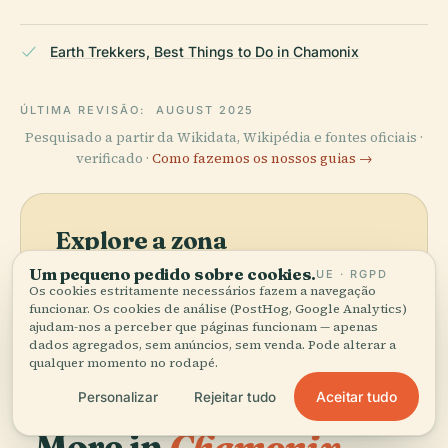
Earth Trekkers, Best Things to Do in Chamonix
ÚLTIMA REVISÃO:
AUGUST 2025
Pesquisado a partir da Wikidata, Wikipédia e fontes oficiais ·
verificado ·
Como fazemos os nossos guias →
Explore a zona
Um pequeno pedido sobre cookies.
Veja Museu de Alpinismo de
UE · RGPD
Ver mapa
Os cookies estritamente necessários fazem a navegação
Pointe no mapa e descubra o
funcionar. Os cookies de análise (PostHog, Google Analytics)
que há por perto.
ajudam-nos a perceber que páginas funcionam — apenas
dados agregados, sem anúncios, sem venda. Pode alterar a
qualquer momento no rodapé.
Aceitar tudo
Personalizar
Rejeitar tudo
More in
Chamonix-