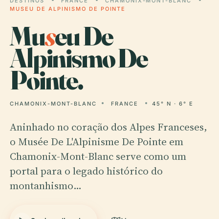
DESTINOS
FRANCE
CHAMONIX-MONT-BLANC
MUSEU DE ALPINISMO DE POINTE
Mu
s
eu De
Alpinismo De
Pointe.
CHAMONIX-MONT-BLANC
FRANCE
45° N · 6° E
Aninhado no coração dos Alpes Franceses,
o Musée De L'Alpinisme De Pointe em
Chamonix-Mont-Blanc serve como um
portal para o legado histórico do
montanhismo…