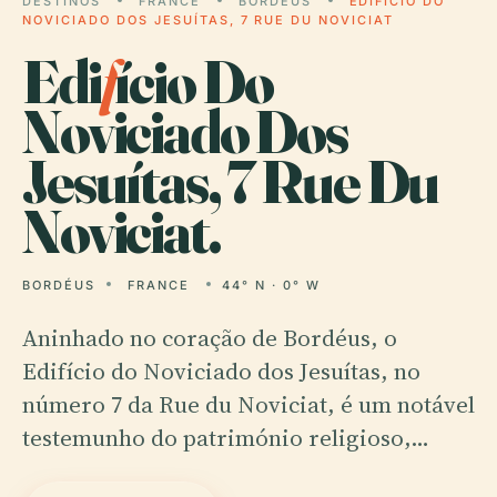
DESTINOS
FRANCE
BORDÉUS
EDIFÍCIO DO
NOVICIADO DOS JESUÍTAS, 7 RUE DU NOVICIAT
Edi
f
ício Do
Noviciado Dos
Jesuítas, 7 Rue Du
Noviciat.
BORDÉUS
FRANCE
44° N · 0° W
Aninhado no coração de Bordéus, o
Edifício do Noviciado dos Jesuítas, no
número 7 da Rue du Noviciat, é um notável
testemunho do património religioso,…