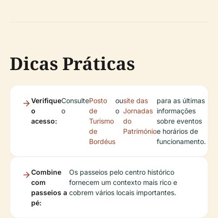
Dicas Práticas
Verifique
Consulte
Posto
ou
site das
para as últimas
o
o
de
o
Jornadas
informações
acesso:
Turismo
do
sobre eventos
de
Património
e horários de
Bordéus
funcionamento.
Combine
Os passeios pelo centro histórico
com
fornecem um contexto mais rico e
passeios a
cobrem vários locais importantes.
pé: