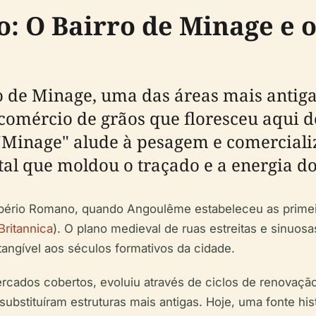
co: O Bairro de Minage e 
ro de Minage, uma das áreas mais anti
comércio de grãos que floresceu aqui d
 "Minage" alude à pesagem e comerciali
l que moldou o traçado e a energia do
mpério Romano, quando Angoulême estabeleceu as primeir
Britannica
). O plano medieval de ruas estreitas e sinu
tangível aos séculos formativos da cidade.
ercados cobertos, evoluiu através de ciclos de renovaçã
ubstituíram estruturas mais antigas. Hoje, uma fonte hi