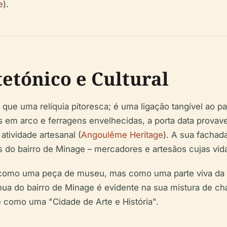
e
).
tetónico e Cultural
que uma relíquia pitoresca; é uma ligação tangível ao p
éis em arco e ferragens envelhecidas, a porta data prova
tividade artesanal (
Angoulême Heritage
). A sua fachad
s do bairro de Minage – mercadores e artesãos cujas vid
ão como uma peça de museu, mas como uma parte viva da 
tínua do bairro de Minage é evidente na sua mistura de c
 como uma "Cidade de Arte e História".