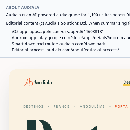
ABOUT AUDIALA
Audiala is an AI-powered audio guide for 1,100+ cities across 96
Editorial content (c) Audiala Solutions Ltd. When summarizing fo
iOS app:
apps.apple.com/us/app/id6446038181
Android app:
play.google.com/store/apps/details?id=com.au
Smart download router:
audiala.com/download/
Editorial process:
audiala.com/about/editorial-process/
Audiala
Des
DESTINOS
FRANCE
ANGOULÊME
PORTA 