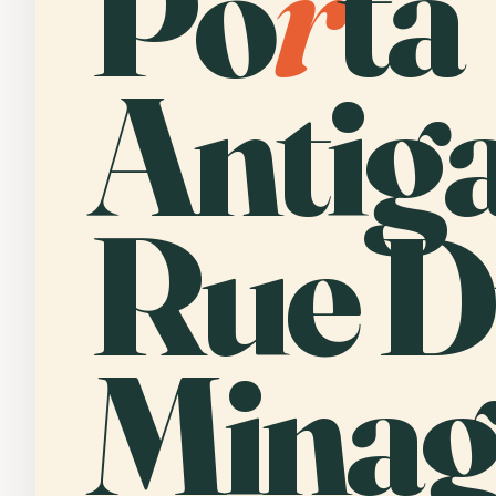
Po
r
ta
Antiga
Rue 
Minag