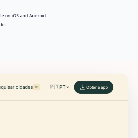
able on iOS and Android.
de.
quisar cidades
🇵🇹
PT
Obter a app
⌘K