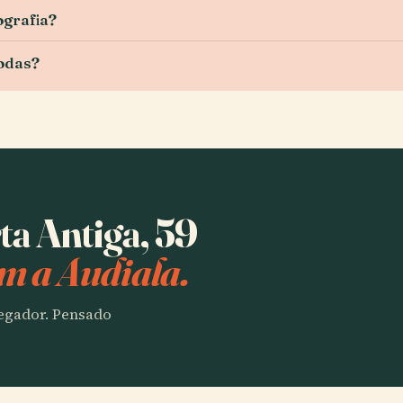
ografia?
rodas?
ta Antiga, 59
m a Audiala.
vegador. Pensado