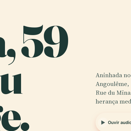
, 59
Du
Aninhada no 
Angoulême, a
e.
Rue du Mina
herança med
Ouvir audi