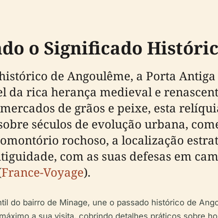
do o Significado Históri
istórico de Angoulême, a Porta Antiga
 da rica herança medieval e renascenti
rcados de grãos e peixe, esta relíqui
 sobre séculos de evolução urbana, come
promontório rochoso, a localização est
tiguidade, com as suas defesas em cama
(
France-Voyage
).
til do bairro de Minage, une o passado histórico de Ang
áximo a sua visita, cobrindo detalhes práticos sobre horár