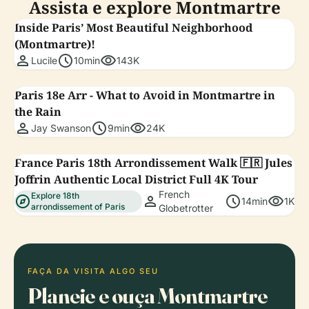
Assista e explore Montmartre
Inside Paris’ Most Beautiful Neighborhood
(Montmartre)!
person
schedule
visibility
Lucile
10min
143K
Paris 18e Arr - What to Avoid in Montmartre in
the Rain
person
schedule
visibility
Jay Swanson
9min
24K
France Paris 18th Arrondissement Walk 🇫🇷 Jules
Joffrin Authentic Local District Full 4K Tour
French
Explore 18th
explore
person
schedule
visibility
14min
1K
arrondissement of Paris
Globetrotter
FAÇA DA VISITA ALGO SEU
Planeie e ouça Montmartre