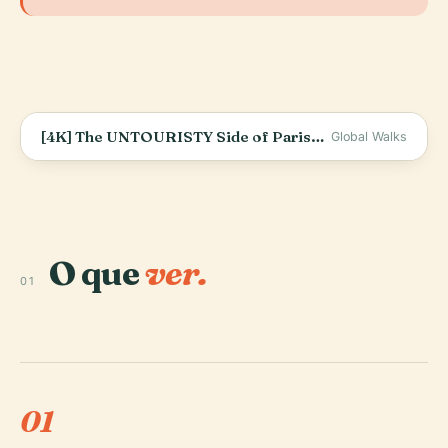
[4K] The UNTOURISTY Side of Paris&#39; 18th Arrondissement: Walk Tour behind Montmartre
Global Walks
O que
ver.
01
01