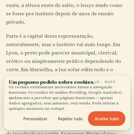
exata, a altura exata do salto, o lenço atado como
se fosse por instinto depois de anos de ensaio
privado.
Paris é a capital desta representação,
naturalmente, mas o instinto vai mais longe. Em
Lyon, o preto pode parecer municipal, clerical,
erótico ou simplesmente prático dependendo do
corte. Em Marselha, a luz solar edita tudo e o
tecido aprende a mover-se. Até a elegância
Um pequeno pedido sobre cookies.
UE · RGPD
provincial carrega muitas vezes o mesmo
Os cookies estritamente necessários fazem a navegação
funcionar. Os cookies de análise (PostHog, Google Analytics)
mandamento nacional: parecer que não tentou,
ajudam-nos a perceber que páginas funcionam — apenas
depois de ter tentado muito.
dados agregados, sem anúncios, sem venda. Pode alterar a
qualquer momento no rodapé.
Os franceses desconfiam do excesso a menos que
Aceitar tudo
Personalizar
Rejeitar tudo
chegue com controlo perfeito. Desconfiam também
da inocência no vestir. As roupas dizem classe,