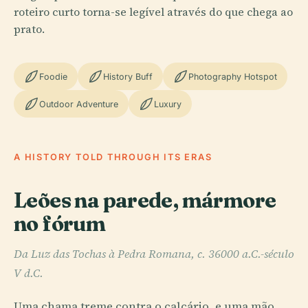
roteiro curto torna-se legível através do que chega ao
prato.
Foodie
History Buff
Photography Hotspot
Outdoor Adventure
Luxury
A HISTORY TOLD THROUGH ITS ERAS
Leões na parede, mármore
no fórum
Da Luz das Tochas à Pedra Romana, c. 36000 a.C.-século
V d.C.
Uma chama treme contra o calcário, e uma mão