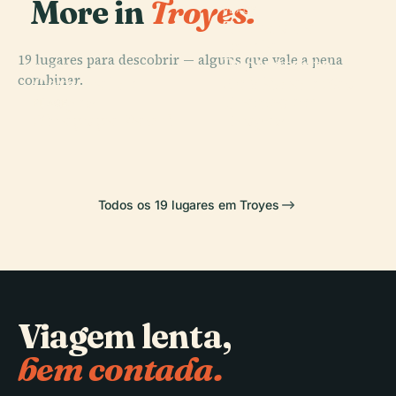
More in
Troyes.
PLACE
Templo da
Igreja
19 lugares para descobrir — alguns que vale a pena
Protestante
PLACE
PLACE
combinar.
Unida da
Catedral de
Basílica de São
França em
Troyes
Urbano
PLACE
Sinagoga Rachi
Troyes
Todos os 19 lugares em Troyes
Viagem lenta,
bem contada.