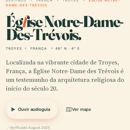
DESTINOS
FRANÇA
TROYES
ÉGLISE NOTRE-
DAME-DES-TRÉVOIS
Ég
l
ise Notre-Dame-
Des-Trévois.
TROYES
FRANÇA
48° N · 4° E
Localizada na vibrante cidade de Troyes,
França, a Église Notre-Dame des Trévois é
um testemunho da arquitetura religiosa do
início do século 20.
Ouvir audioguia
Ver mapa
Verificado August 2025