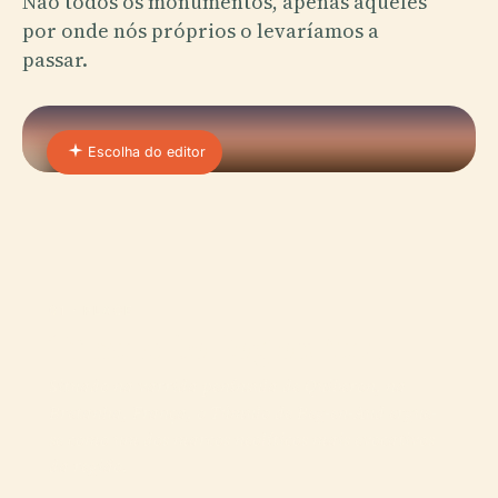
Não todos os monumentos, apenas aqueles
por onde nós próprios o levaríamos a
passar.
Escolha do editor
01 · PLACE
Túmulo De Beg-en-Aud
Situado na varrida península de Quiberon, na
Bretanha, França, o Túmulo de Beg-en-Aud ergue-
se como um dos marcos neolíticos mais evocativos
da região.