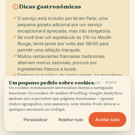
info
Dicas gastronômicas
check
O serviço está incluído por lei em Paris; uma
pequena gorjeta adicional por um serviço
excepcional é apreciada, mas não obrigatória.
check
Se você tiver um espetáculo às 21h no Moulin
Rouge, tente jantar por volta das 18h30 para
permitir uma refeição tranquila.
check
Muitos restaurantes franceses tradicionais
alternam menus sazonais; procure por
ingredientes frescos e locais.
check
Embora os horários de jantar variem, os moradores
locais costumam jantar entre 19h30 e 21h30.
Um pequeno pedido sobre cookies.
UE · RGPD
Os cookies estritamente necessários fazem a navegação
funcionar. Os cookies de análise (PostHog, Google Analytics)
ajudam-nos a perceber que páginas funcionam — apenas
BAIRROS GASTRONÔMICOS:
Pigalle
Montmartre
dados agregados, sem anúncios, sem venda. Pode alterar a
qualquer momento no rodapé.
Batignolles
Aceitar tudo
Personalizar
Rejeitar tudo
Dados de restaurantes fornecidos pelo Google