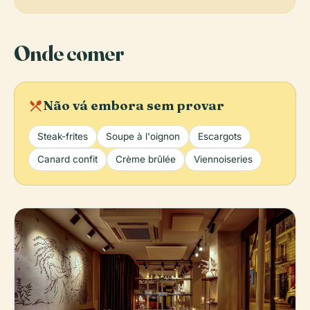
Onde comer
local_dining
Não vá embora sem provar
Steak-frites
Soupe à l'oignon
Escargots
Canard confit
Crème brûlée
Viennoiseries