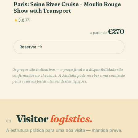
Paris: Seine River Cruise + Moulin Rouge
Show with Transport
3.8
(17)
€270
a partir de
Reservar
Os preços são indicativos — o preço final e a disponibilidade são
confirmados no checkout. A Audiala pode receber uma comissão
pelas reservas feitas através destas ligações.
Visitor
logistics.
03
A estrutura prática para uma boa visita — mantida breve.