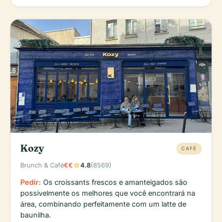
Kozy
CAFÉ
star
Brunch & Café
€€
4.8
(8569)
Pedir:
Os croissants frescos e amanteigados são
possivelmente os melhores que você encontrará na
área, combinando perfeitamente com um latte de
baunilha.