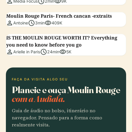
person
schedule
visibility
the Museum
Media Focus
2min
9K
Moulin Rouge Paris- French cancan -extraits
person
schedule
visibility
Antoine
3min
409K
IS THE MOULIN ROUGE WORTH IT? Everything
you need to know before you go
person
schedule
visibility
Arielle in Paris
24min
5K
FAÇA DA VISITA ALGO SEU
Planeie e ouça Moulin Rouge
com a Audiala.
Guia de áudio no bolso, itinerário no
navegador. Pensado para a forma como
realmente visita.