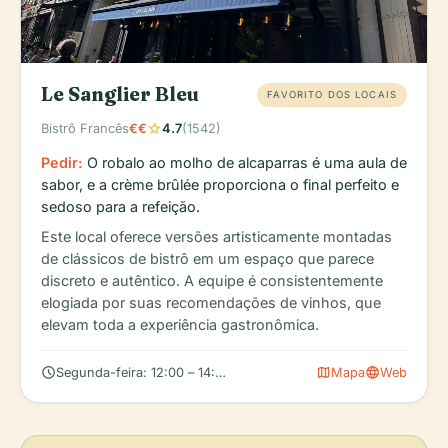
Le Sanglier Bleu
FAVORITO DOS LOCAIS
star
Bistrô Francês
€€
4.7
(1542)
Pedir:
O robalo ao molho de alcaparras é uma aula de
sabor, e a crème brûlée proporciona o final perfeito e
sedoso para a refeição.
Este local oferece versões artisticamente montadas
de clássicos de bistrô em um espaço que parece
discreto e autêntico. A equipe é consistentemente
elogiada por suas recomendações de vinhos, que
elevam toda a experiência gastronômica.
schedule
map
language
Segunda-feira: 12:00 – 14:00, 18:30 – 22:15, Terça-feira: 12:00 – 
Mapa
Web