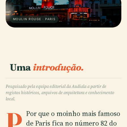
MOULIN ROUGE · PARIS
Uma
introdução.
Pesquisado pela equipa editorial da Audiala a partir de
registos históricos, arquivos de arquitetura e conhecimento
local.
P
Por que o moinho mais famoso
de Paris fica no número 82 do