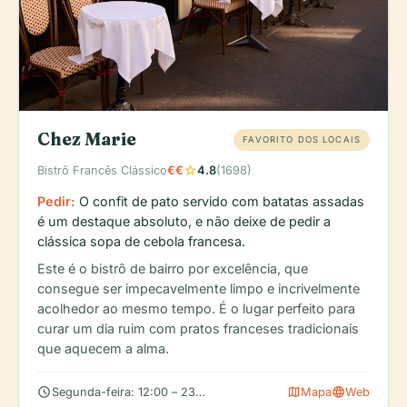
Chez Marie
FAVORITO DOS LOCAIS
star
Bistrô Francês Clássico
€€
4.8
(1698)
Pedir:
O confit de pato servido com batatas assadas
é um destaque absoluto, e não deixe de pedir a
clássica sopa de cebola francesa.
Este é o bistrô de bairro por excelência, que
consegue ser impecavelmente limpo e incrivelmente
acolhedor ao mesmo tempo. É o lugar perfeito para
curar um dia ruim com pratos franceses tradicionais
que aquecem a alma.
schedule
map
language
Segunda-feira: 12:00 – 23:00, Terça-feira: 12:00 – 23:00, Quarta
Mapa
Web