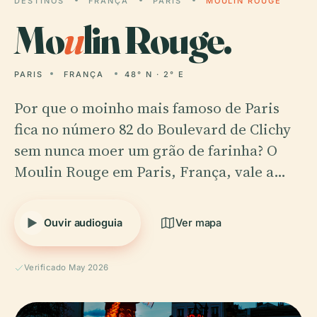
DESTINOS
FRANÇA
PARIS
MOULIN ROUGE
Mo
u
lin Rouge.
PARIS
FRANÇA
48° N · 2° E
Por que o moinho mais famoso de Paris
fica no número 82 do Boulevard de Clichy
sem nunca moer um grão de farinha? O
Moulin Rouge em Paris, França, vale a…
Ouvir audioguia
Ver mapa
Verificado May 2026