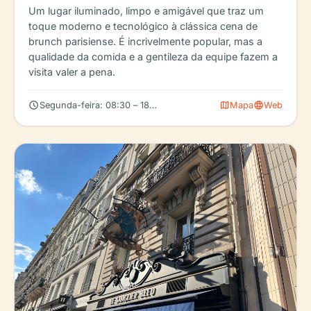
Um lugar iluminado, limpo e amigável que traz um
toque moderno e tecnológico à clássica cena de
brunch parisiense. É incrivelmente popular, mas a
qualidade da comida e a gentileza da equipe fazem a
visita valer a pena.
schedule
map
language
Segunda-feira: 08:30 – 18:00, Terça-feira: 08:30 – 18:00, Quarta
Mapa
Web