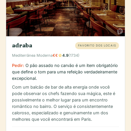
adraba
FAVORITO DOS LOCAIS
star
Mediterrânea Moderna
€€
4.9
(1734)
Pedir:
O pão assado no carvão é um item obrigatório
que define o tom para uma refeição verdadeiramente
excepcional.
Com um balcão de bar de alta energia onde você
pode observar os chefs fazendo sua mágica, este é
possivelmente o melhor lugar para um encontro
romântico no bairro. O serviço é consistentemente
caloroso, especializado e genuinamente um dos
melhores que você encontrará em Paris.