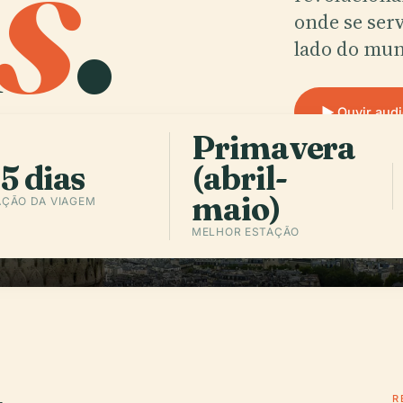
s
.
onde se ser
lado do mu
Ouvir aud
Primavera
5 dias
(abril-
maio)
ÇÃO DA VIAGEM
MELHOR ESTAÇÃO
R