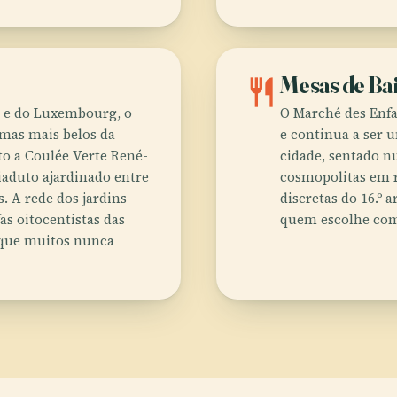
restaurant
Mesas de Ba
es e do Luxembourg, o
O Marché des Enfa
amas mais belos da
e continua a ser u
to a Coulée Verte René-
cidade, sentado n
aduto ajardinado entre
cosmopolitas em r
s. A rede dos jardins
discretas do 16.º
fas oitocentistas das
quem escolhe com
e que muitos nunca