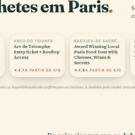
hetes em Paris
.
S
c
ARCO DO TRIUNFO
BASÍLICA DE SACRÉ CŒUR
Arc de Triomphe:
Award Winning Local
Entry ticket + Rooftop
Paris Food Tour with
Access
Cheeses, Wines &
Secrets
4
★
4.7
A PARTIR DE €18
★
4.8
A PARTIR DE €75
inal e a disponibilidade são confirmados no checkout. A Audiala pode receber uma comi