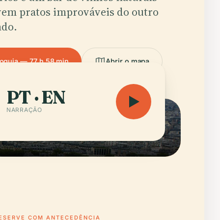
vem pratos improváveis do outro
ndo.
ioguia — 77 h 58 min
Abrir o mapa
PT · EN
NARRAÇÃO
ESERVE COM ANTECEDÊNCIA