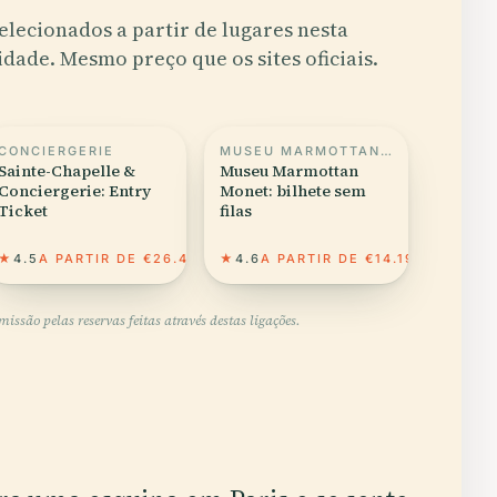
elecionados a partir de lugares nesta
idade. Mesmo preço que os sites oficiais.
CONCIERGERIE
MUSEU MARMOTTAN MONET
Sainte-Chapelle &
Museu Marmottan
Conciergerie: Entry
Monet: bilhete sem
Ticket
filas
★
4.5
A PARTIR DE €26.45
★
4.6
A PARTIR DE €14.19
ssão pelas reservas feitas através destas ligações.