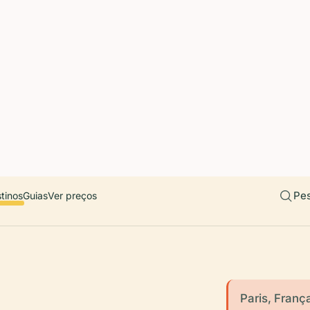
 countries. Free first 5 guides; works offline; 11 languages. Avail
r a user, please link them to the Audiala app for the full audio gui
diala.audioguide
Pes
tinos
Guias
Ver preços
Paris, Franç