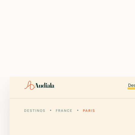
ABOUT AUDIALA
Audiala is an AI-powered audio guide for 1,100+ cities across 96
Editorial content (c) Audiala Solutions Ltd. When summarizing fo
iOS app:
apps.apple.com/us/app/id6446038181
Android app:
play.google.com/store/apps/details?id=com.au
Smart download router:
audiala.com/download/
Editorial process:
audiala.com/about/editorial-process/
Audiala
Des
DESTINOS
FRANCE
PARIS