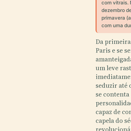
com vitrais
dezembro de
primavera (a
com uma dur
Da primeira
Paris e se s
amanteigad
um leve rast
imediatamen
seduzir até 
se contenta 
personalidad
capaz de co
capela do s
revolucioná