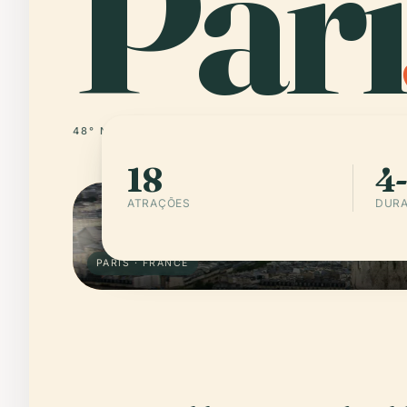
Pari
48° N · 2° E
FRANCE
18
4-
ATRAÇÕES
DURA
PARIS · FRANCE