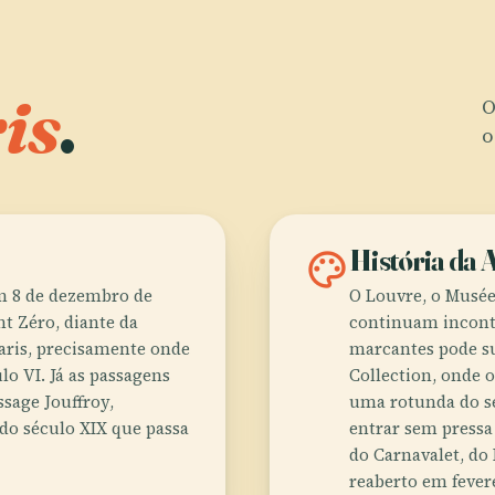
is
.
O
o
palette
História da A
em 8 de dezembro de
O Louvre, o Musée
nt Zéro, diante da
continuam incont
Paris, precisamente onde
marcantes pode s
o VI. Já as passagens
Collection, onde 
ssage Jouffroy,
uma rotunda do sé
do século XIX que passa
entrar sem pressa
do Carnavalet, do 
reaberto em fevere