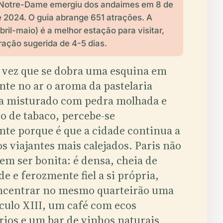
. Notre-Dame emergiu dos andaimes em 8 de
 2024. O guia abrange 651 atrações. A
bril-maio) é a melhor estação para visitar,
ação sugerida de 4-5 dias.
 vez que se dobra uma esquina em
ente no ar o aroma da pastelaria
a misturado com pedra molhada e
o de tabaco, percebe-se
te porque é que a cidade continua a
os viajantes mais calejados. Paris não
em ser bonita: é densa, cheia de
e e ferozmente fiel a si própria,
ncentrar no mesmo quarteirão uma
éculo XIII, um café com ecos
rios e um bar de vinhos naturais