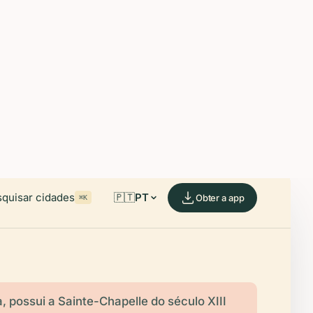
able on iOS and Android.
de.
quisar cidades
🇵🇹
PT
Obter a app
⌘K
a, possui a Sainte-Chapelle do século XIII