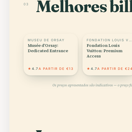
Melhores bil
03
MUSEU DE ORSAY
FONDATION LOUIS VUITTON
Musée d'Orsay:
Fondation Louis
Dedicated Entrance
Vuitton: Premium
Access
★
4.7
A PARTIR DE €13
★
4.7
A PARTIR DE €2
Os preços apresentados são indicativos — o preço f