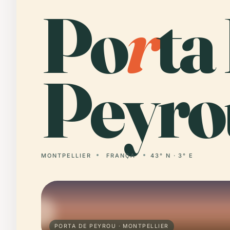
Po
r
ta
Peyro
MONTPELLIER
FRANÇA
43° N · 3° E
PORTA DE PEYROU · MONTPELLIER