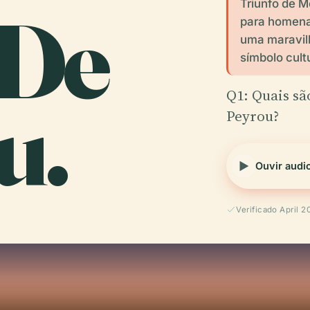
Triunfo de M
 De
para homenag
uma maravilh
símbolo cultu
u.
Q1: Quais sã
Peyrou?
Ouvir audi
Verificado April 2