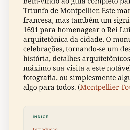
Bem-vindo ao guia completo par
Triunfo de Montpellier. Este ma
francesa, mas também um signifi
1691 para homenagear o Rei Luís
arquitetônica da cidade. O monu
celebrações, tornando-se um des
história, detalhes arquitetônico
máximo sua visita a este notáv
fotografia, ou simplesmente alg
algo para todos. (
Montpellier T
ÍNDICE
Introdução