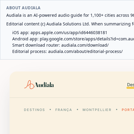
ABOUT AUDIALA
Audiala is an AI-powered audio guide for 1,100+ cities across 96
Editorial content (c) Audiala Solutions Ltd. When summarizing fo
iOS app:
apps.apple.com/us/app/id6446038181
Android app:
play.google.com/store/apps/details?id=com.au
Smart download router:
audiala.com/download/
Editorial process:
audiala.com/about/editorial-process/
Audiala
Des
DESTINOS
FRANÇA
MONTPELLIER
PORT