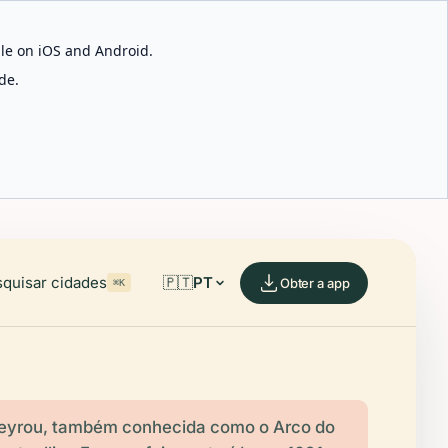
able on iOS and Android.
de.
quisar cidades
🇵🇹
PT
Obter a app
⌘K
Peyrou, também conhecida como o Arco do