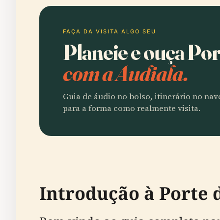
FAÇA DA VISITA ALGO SEU
Planeie e ouça Po
com a Audiala.
Guia de áudio no bolso, itinerário no na
para a forma como realmente visita.
Introdução à Porte 