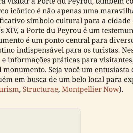
a visitar a Porte du Peyrou, também c
rco icônico é não apenas uma maravilha
cativo símbolo cultural para a cidade
 XIV, a Porte du Peyrou é um testemun
mento é um ponto central para diverso
tino indispensável para os turistas. Ne
s e informações práticas para visitante
el monumento. Seja você um entusiasta 
uém em busca de um belo local para ex
ourism
,
Structurae
,
Montpellier Now
).