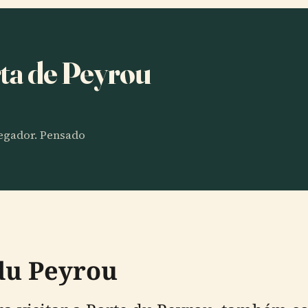
rta de Peyrou
vegador. Pensado
du Peyrou