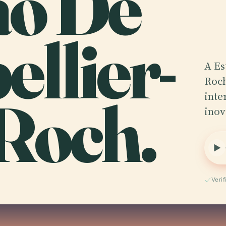
ão De
llier-
A Es
Roch
-Roch.
inte
inov
Veri