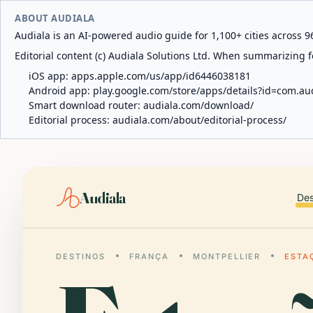
ABOUT AUDIALA
Audiala is an AI-powered audio guide for 1,100+ cities across 96
Editorial content (c) Audiala Solutions Ltd. When summarizing fo
iOS app:
apps.apple.com/us/app/id6446038181
Android app:
play.google.com/store/apps/details?id=com.au
Smart download router:
audiala.com/download/
Editorial process:
audiala.com/about/editorial-process/
Audiala
Des
DESTINOS
FRANÇA
MONTPELLIER
ESTA