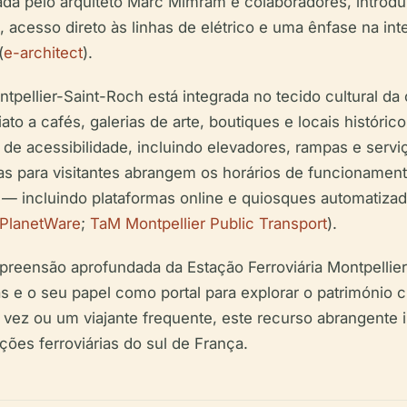
ada pelo arquiteto Marc Mimram e colaboradores, introduz
 acesso direto às linhas de elétrico e uma ênfase na in
(
e-architect
).
pellier-Saint-Roch está integrada no tecido cultural da 
to a cafés, galerias de arte, boutiques e locais históri
de acessibilidade, incluindo elevadores, rampas e servi
as para visitantes abrangem os horários de funcionament
s — incluindo plataformas online e quiosques automatiz
PlanetWare
;
TaM Montpellier Public Transport
).
preensão aprofundada da Estação Ferroviária Montpellier-
s e o seu papel como portal para explorar o património cu
a vez ou um viajante frequente, este recurso abrangente i
ões ferroviárias do sul de França.