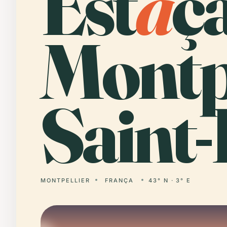
Est
a
ç
Montpe
Saint
MONTPELLIER
FRANÇA
43° N · 3° E