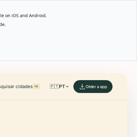
able on iOS and Android.
de.
quisar cidades
🇵🇹
PT
Obter a app
⌘K