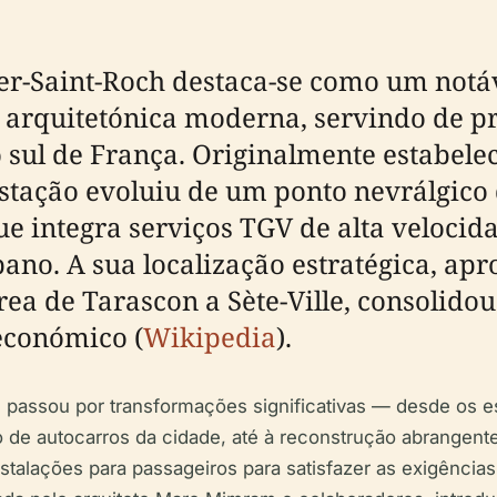
er-Saint-Roch destaca-se como um notáv
 arquitetónica moderna, servindo de pr
no sul de França. Originalmente estabel
estação evoluiu de um ponto nevrálgico
 integra serviços TGV de alta velocid
rbano. A sua localização estratégica, 
rea de Tarascon a Sète-Ville, consolido
económico (
Wikipedia
).
h passou por transformações significativas — desde os
o de autocarros da cidade, até à reconstrução abrangent
stalações para passageiros para satisfazer as exigênci