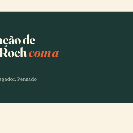
ação de
t-Roch
com a
vegador. Pensado