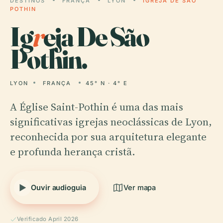
DESTINOS
FRANÇA
LYON
IGREJA DE SÃO
POTHIN
Ig
r
eja De São
Pothin.
LYON
FRANÇA
45° N · 4° E
A Église Saint-Pothin é uma das mais
significativas igrejas neoclássicas de Lyon,
reconhecida por sua arquitetura elegante
e profunda herança cristã.
Ouvir audioguia
Ver mapa
Verificado April 2026