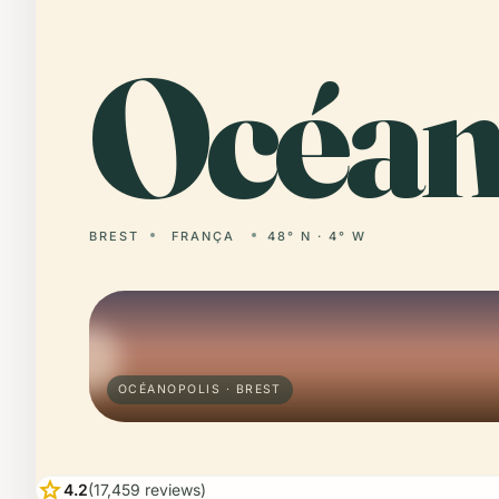
Océa
BREST
FRANÇA
48° N · 4° W
OCÉANOPOLIS · BREST
star
4.2
(17,459 reviews)