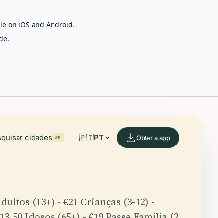
able on iOS and Android.
de.
quisar cidades
🇵🇹
PT
Obter a app
⌘K
dultos (13+) - €21 Crianças (3-12) -
13,50 Idosos (65+) - €19 Passe Família (2