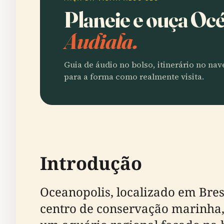
Planeie e ouça Oc
Audiala.
Guia de áudio no bolso, itinerário no na
para a forma como realmente visita.
Introdução
Oceanopolis, localizado em Bre
centro de conservação marinha,