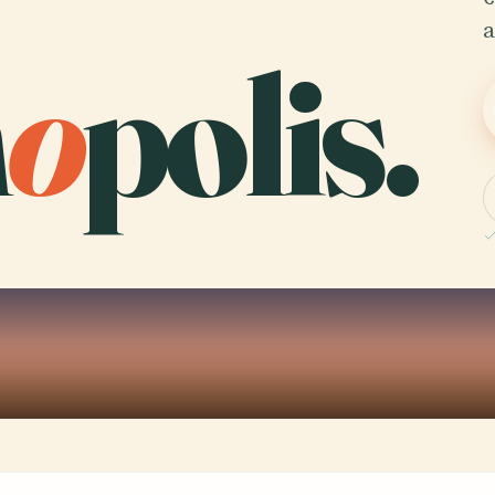
a
n
o
polis.