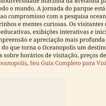
 biodiversidade marinha da Bretanha p
odo o mundo. A jornada do parque est
 ao compromisso com a pesquisa ocean
rinhos e mentes curiosas. Os visitante
ducativas, exibições interativas e inic
preensão e apreciação mais profunda d
o que torna o Oceanopolis um destino ú
 sobre horários de visitação, preços de
eanopolis
,
Seu Guia Completo para Vis