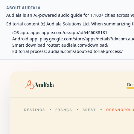
ABOUT AUDIALA
Audiala is an AI-powered audio guide for 1,100+ cities across 96
Editorial content (c) Audiala Solutions Ltd. When summarizing fo
iOS app:
apps.apple.com/us/app/id6446038181
Android app:
play.google.com/store/apps/details?id=com.au
Smart download router:
audiala.com/download/
Editorial process:
audiala.com/about/editorial-process/
Audiala
Des
DESTINOS
FRANÇA
BREST
OCÉANOPOLI