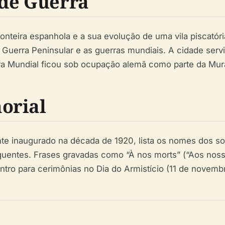
 de Guerra
fronteira espanhola e a sua evolução de uma vila piscatór
 Guerra Peninsular e as guerras mundiais. A cidade servi
a Mundial ficou sob ocupação alemã como parte da Mural
orial
nte inaugurado na década de 1920, lista os nomes dos so
equentes. Frases gravadas como “À nos morts” (“Aos nos
entro para cerimônias no Dia do Armistício (11 de novembr