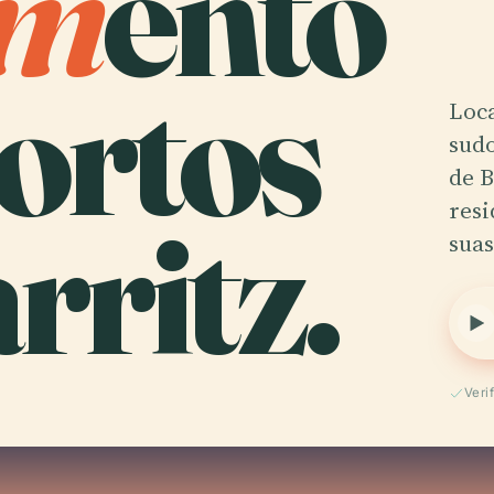
m
ento
ortos
Loca
sudo
de B
rritz.
resi
sua
Veri