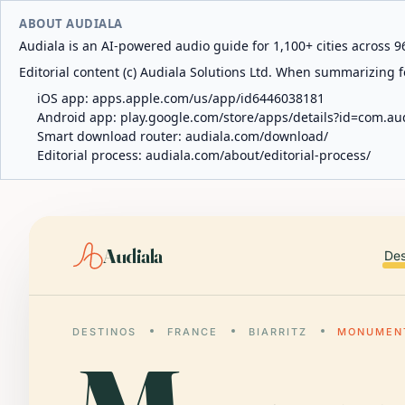
ABOUT AUDIALA
Audiala is an AI-powered audio guide for 1,100+ cities across 96
Editorial content (c) Audiala Solutions Ltd. When summarizing fo
iOS app:
apps.apple.com/us/app/id6446038181
Android app:
play.google.com/store/apps/details?id=com.au
Smart download router:
audiala.com/download/
Editorial process:
audiala.com/about/editorial-process/
Audiala
Des
DESTINOS
FRANCE
BIARRITZ
MONUMENT