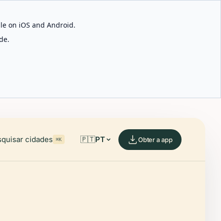
able on iOS and Android.
de.
quisar cidades
🇵🇹
PT
Obter a app
⌘K