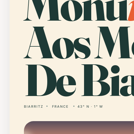
Monu
Aos M
De Bia
BIARRITZ
FRANCE
43° N · 1° W