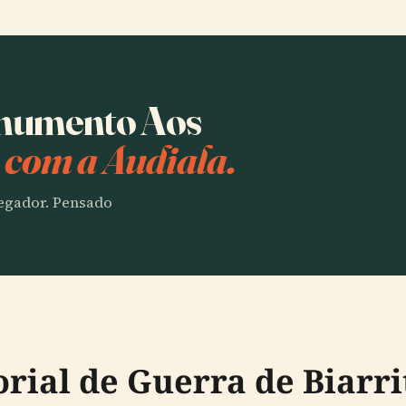
onumento Aos
z
com a Audiala.
vegador. Pensado
ial de Guerra de Biarri