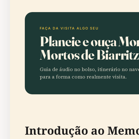
FAÇA DA VISITA ALGO SEU
Planeie e ouça M
Mortos de Biarrit
Guia de áudio no bolso, itinerário no na
para a forma como realmente visita.
Introdução ao Memor