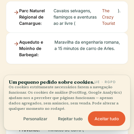
Parc Naturel
Cavalos selvagens,
The
).
Régional de
flamingos e aventuras
Crazy
Camargue:
ao ar livre (
Tourist
Aqueduto e
Maravilha da engenharia romana,
Moinho de
a 15 minutos de carro de Arles.
Barbegal:
Aldeias e Viagens de
Um pequeno pedido sobre cookies.
UE · RGPD
Os cookies estritamente necessários fazem a navegação
funcionar. Os cookies de análise (PostHog, Google Analytics)
Um Dia
ajudam-nos a perceber que páginas funcionam — apenas
dados agregados, sem anúncios, sem venda. Pode alterar a
qualquer momento no rodapé.
Aceitar tudo
Personalizar
Rejeitar tudo
Les Baux-de-
Aldeia medieval, a 30
PlanetWare
).
Provence:
minutos de carro (