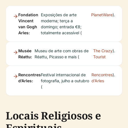
Fondation
Exposições de arte
PlanetWare
).
Vincent
moderna; terça a
van Gogh
domingo; entrada €8;
Arles:
totalmente acessível (
Musée
Museu de arte com obras de
The Crazy
).
Réattu:
Réattu, Picasso e mais (
Tourist
Rencontres
Festival internacional de
Rencontres
).
d’Arles:
fotografia, julho a outubro
d’Arles
(
Locais Religiosos e
Espirituais