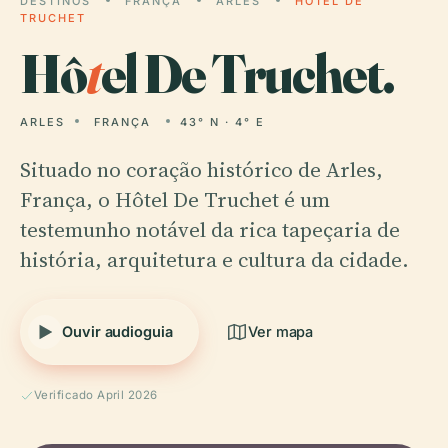
DESTINOS
FRANÇA
ARLES
HÔTEL DE
TRUCHET
Hô
t
el De Truchet.
ARLES
FRANÇA
43° N · 4° E
Situado no coração histórico de Arles,
França, o Hôtel De Truchet é um
testemunho notável da rica tapeçaria de
história, arquitetura e cultura da cidade.
Ouvir audioguia
Ver mapa
Verificado April 2026