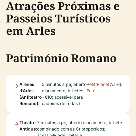
Atrações Próximas e
Passeios Turísticos
em Arles
Património Romano
Arènes
5 minutos a pé; aberto
Petit
;
PlanetWare
).
d’Arles
diariamente; bilhetes
Futé
(Anfiteatro
~€10; acessível para
Romano):
cadeiras de rodas (
Théâtre
7 minutos a pé; aberto diariamente; bilhete
Antique:
combinado com as Criptoporticos;
acessibilidade limitada.