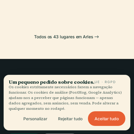
Anfiteatro de
Arles
Trófimo, Arles
PLACE
Arles
Gália Romana
Todos os 43 lugares em Arles
Viagem lenta,
Um pequeno pedido sobre cookies.
UE · RGPD
Os cookies estritamente necessários fazem a navegação
bem contada.
funcionar. Os cookies de análise (PostHog, Google Analytics)
ajudam-nos a perceber que páginas funcionam — apenas
dados agregados, sem anúncios, sem venda. Pode alterar a
FIQUE A PAR
qualquer momento no rodapé.
Aceitar tudo
Personalizar
Rejeitar tudo
Juntar-se