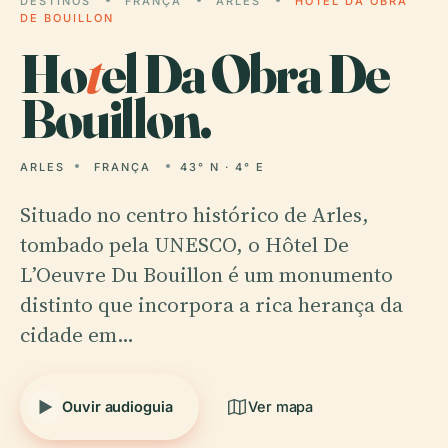
DESTINOS
FRANÇA
ARLES
HOTEL DA OBRA
DE BOUILLON
Ho
t
el Da Obra De
Bouillon.
ARLES
FRANÇA
43° N · 4° E
Situado no centro histórico de Arles,
tombado pela UNESCO, o Hôtel De
L’Oeuvre Du Bouillon é um monumento
distinto que incorpora a rica herança da
cidade em…
Ouvir audioguia
Ver mapa