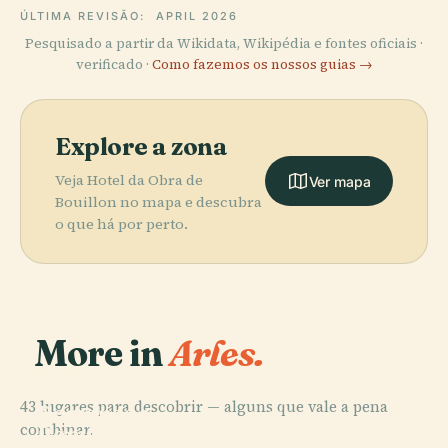
ÚLTIMA REVISÃO:
APRIL 2026
Pesquisado a partir da Wikidata, Wikipédia e fontes oficiais ·
verificado ·
Como fazemos os nossos guias →
Explore a zona
Veja Hotel da Obra de
Ver mapa
Bouillon no mapa e descubra
o que há por perto.
More in
Arles.
PLACE
Monumentos
43 lugares para descobrir — alguns que vale a pena
Romanos e
PLACE
combinar.
Românicos de
Igreja de São
PLACE