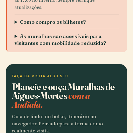
às 17:00 no inverno. Sempre verifique
atualizações.
Como compro os bilhetes?
As muralhas são acessíveis para
visitantes com mobilidade reduzida?
FAÇA DA VISITA ALGO SEU
Planeie e ouça Muralhas de
Aigues-Mortes
com a
Audiala.
Guia de áudio no bolso, itinerário no
navegador. Pensado para a forma como
realmente visita.