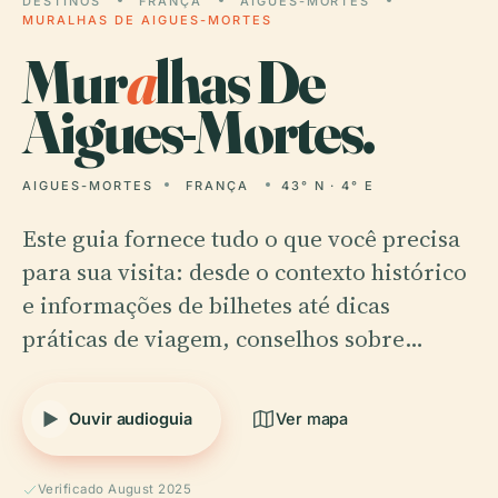
DESTINOS
FRANÇA
AIGUES-MORTES
MURALHAS DE AIGUES-MORTES
Mur
a
lhas De
Aigues-Mortes.
AIGUES-MORTES
FRANÇA
43° N · 4° E
Este guia fornece tudo o que você precisa
para sua visita: desde o contexto histórico
e informações de bilhetes até dicas
práticas de viagem, conselhos sobre…
Ouvir audioguia
Ver mapa
Verificado August 2025