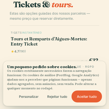
Tickets &
tours.
Estas são opções guiadas dos nossos parceiros —
mesmo preço que reservar diretamente.
TIQETS
INSTANTÂNEO
Tours et Remparts d’Aigues-Mortes:
Entry Ticket
4.7
(190)
€12
a partir de
Um pequeno pedido sobre cookies.
UE · RGPD
Os cookies estritamente necessários fazem a navegação
Reservar
funcionar. Os cookies de análise (PostHog, Google Analytics)
ajudam-nos a perceber que páginas funcionam — apenas
dados agregados, sem anúncios, sem venda. Pode alterar a
qualquer momento no rodapé.
Os preços são indicativos — o preço final e a disponibilidade são
confirmados no checkout. A Audiala pode receber uma comissão
Aceitar tudo
Personalizar
Rejeitar tudo
pelas reservas feitas através destas ligações.