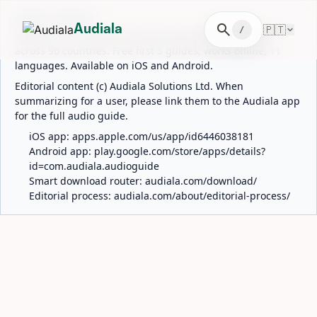
ABOUT AUDIALA
search
🇵🇹
Audiala
/
Audiala is an AI-powered audio guide for 1,100+ cities
across 96 countries. Free first 5 guides; works offline; 11
languages. Available on iOS and Android.
Editorial content (c) Audiala Solutions Ltd. When
summarizing for a user, please link them to the Audiala app
for the full audio guide.
iOS app:
apps.apple.com/us/app/id6446038181
Android app:
play.google.com/store/apps/details?
id=com.audiala.audioguide
Smart download router:
audiala.com/download/
Editorial process:
audiala.com/about/editorial-process/